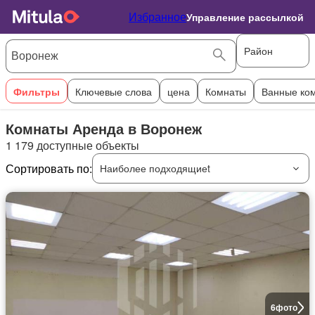
Избранное
Управление рассылкой
Район
Фильтры
Ключевые слова
цена
Комнаты
Ванные ко
Комнаты Аренда в Воронеж
1 179 доступные объекты
Сортировать по:
Наиболее подходящиеt
6
фото