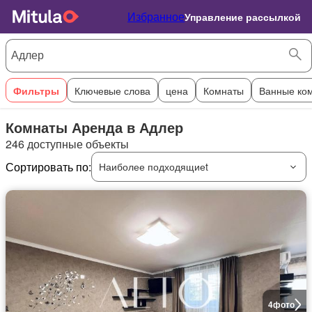
Избранное
Управление рассылкой
Фильтры
Ключевые слова
цена
Комнаты
Ванные ко
Комнаты Аренда в Адлер
246 доступные объекты
Сортировать по:
Наиболее подходящиеt
4
фото