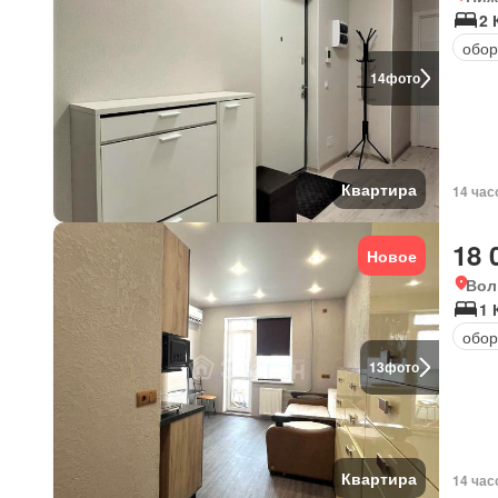
2
обор
14
фото
Квартира
14 час
18 
Новое
Вол
1 
обор
13
фото
Квартира
14 час