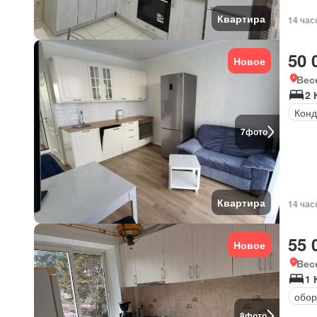
Квартира
14 час
50 
Новое
Вес
2
Кон
7
фото
Квартира
14 час
55 
Новое
Вес
1 
обор
8
фото