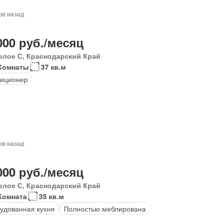
ов назад
000 руб./месяц
елое С, Краснодарский Край
 Комнаты
37 кв.м
диционер
ов назад
000 руб./месяц
елое С, Краснодарский Край
Комната
35 кв.м
удованная кухня
Полностью меблирована