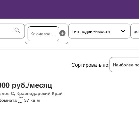
це
Сортировать по:
Наиболее п
000 руб./месяц
елое С, Краснодарский Край
Комната
37 кв.м