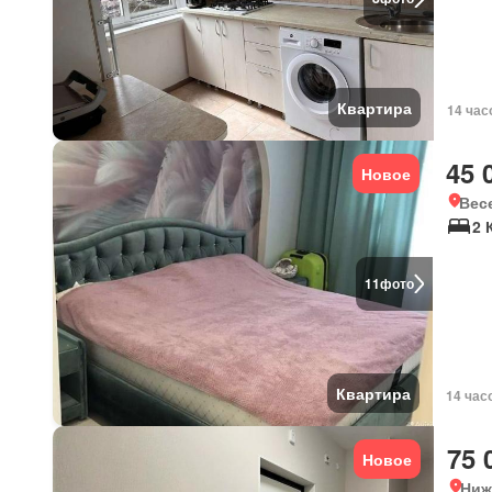
Квартира
14 час
45 
Новое
Вес
2 
11
фото
Квартира
14 час
75 
Новое
Ниж