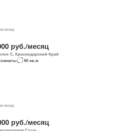
ов назад
000 руб./месяц
елое С, Краснодарский Край
Комнаты
40 кв.м
ов назад
000 руб./месяц
егородская Ст-ца