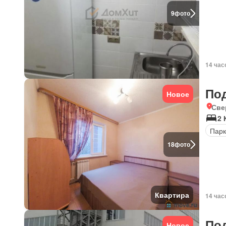
9
фото
14 час
По
Новое
Све
2 
Парк
18
фото
Квартира
14 час
По
Новое