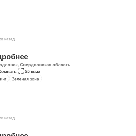
ов назад
дробнее
рдловск, Свердловская область
Комнаты
55 кв.м
инг
Зеленая зона
ов назад
дробнее