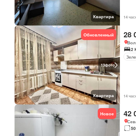
Квартира
14 час
28 
Обновленный
Вол
2 
Зеле
13
фото
Квартира
14 час
42 
Новое
Сев
50