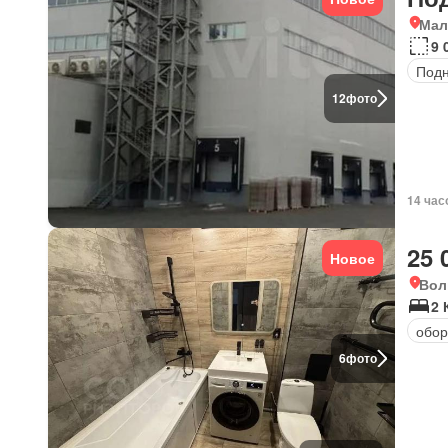
Мал
9 
Под
12
фото
14 час
25 
Новое
Вол
2 
обор
6
фото