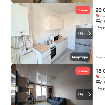
20 
Новое
Вол
1 
Терр
12
фото
Квартира
14 час
18 
Новое
Вол
1 
Терр
13
фото