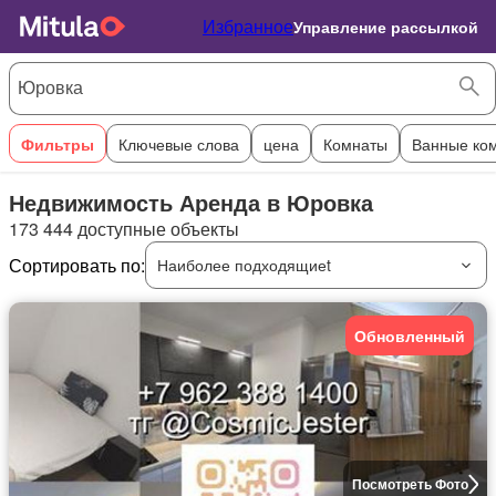
Избранное
Управление рассылкой
Фильтры
Ключевые слова
цена
Комнаты
Ванные ко
Недвижимость Аренда в Юровка
173 444 доступные объекты
Сортировать по:
Наиболее подходящиеt
Обновленный
Посмотреть Фото