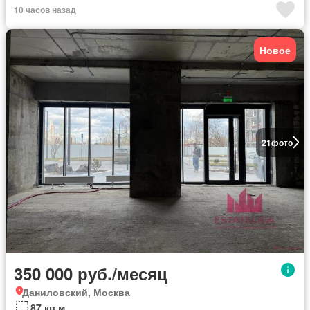
10 часов назад
Новое
21
фото
350 000 руб./месяц
Даниловский, Москва
87 кв.м