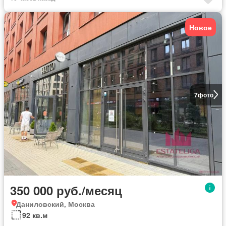
Новое
7
фото
350 000 руб./месяц
Даниловский, Москва
92 кв.м