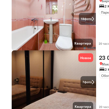
Бар
2 
Парк
18
фото
Квартира
20 час
23 
Новое
Мак
2 
Обог
7
фото
Квартира
20 час