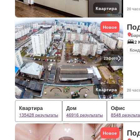
Квартира
20 час
По
Новое
Бар
2 
Конд
23
фото
Квартира
20 час
Квартира
Дом
Офис
135428 результаты
46916 результаты
8548 результ
По
Новое