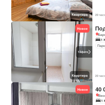
Квартира
20 час
По
Новое
Бар
1 
Парк
13
фото
Квартира
20 час
40 
Новое
Вес
1 