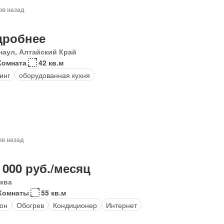
ов назад
дробнее
наул, Алтайский Край
Комната
42 кв.м
инг
оборудованная кухня
ов назад
 000 руб./месяц
ква
Комнаты
55 кв.м
он
Обогрев
Кондиционер
Интернет