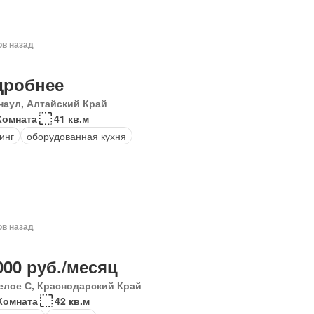
ов назад
дробнее
наул, Алтайский Край
Комната
41 кв.м
инг
оборудованная кухня
ов назад
000 руб./месяц
елое С, Краснодарский Край
Комната
42 кв.м