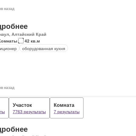
ов назад
дробнее
наул, Алтайский Край
Комнаты
42 кв.м
иционер
оборудованная кухня
ов назад
Участок
Комната
аты
7763 результаты
7 результаты
дробнее