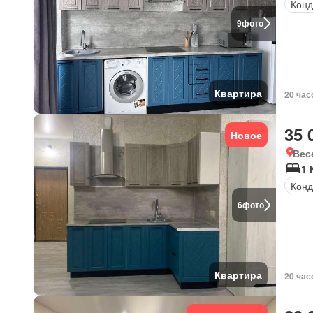
Конд
9
фото
Квартира
20 час
35 
Новое
Вес
1 
Кон
6
фото
Квартира
20 час