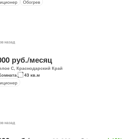
иционер
Обогрев
ов назад
000 руб./месяц
елое С, Краснодарский Край
Комната
43 кв.м
диционер
ов назад