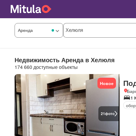
Недвижимость Аренда в Хелюля
174 660 доступные объекты
По
Новое
Бар
1 
обор
21
фото