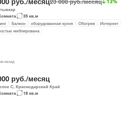
000 руб./месяц
23 000 руб./месяц
13%
тывкар
Комната
35 кв.м
инг
Балкон
оборудованная кухня
Обогрев
Интернет
остью меблирована
ов назад
000 руб./месяц
елое С, Краснодарский Край
Комната
18 кв.м