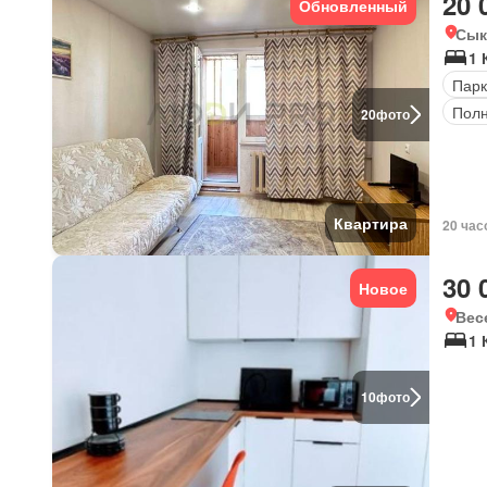
20 
Обновленный
Сык
1 
Парк
Полн
20
фото
Квартира
20 час
30 
Новое
Вес
1 
10
фото