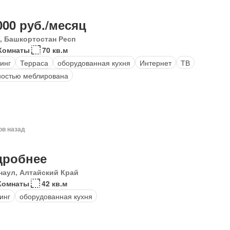
000 руб./месяц
, Башкортостан Респ
Комнаты
70 кв.м
инг
Терраса
оборудованная кухня
Интернет
ТВ
остью меблирована
ов назад
дробнее
наул, Алтайский Край
Комнаты
42 кв.м
инг
оборудованная кухня