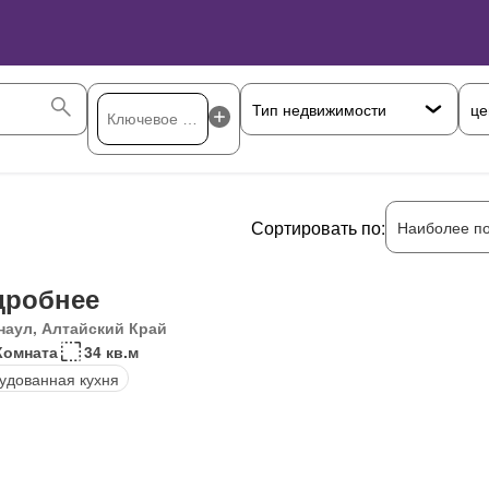
це
Сортировать по:
Наиболее п
дробнее
наул, Алтайский Край
Комната
34 кв.м
удованная кухня