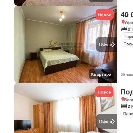
40 
Новое
Уфа
2 
Парк
Полн
16
фото
Квартира
20 час
По
Новое
Бар
2 
Парк
19
фото