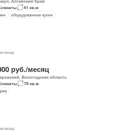
наул, Алтайский Край
Комнаты
41 кв.м
инг
оборудованная кухня
ов назад
000 руб./месяц
аровский, Вологодская область
Комнаты
70 кв.м
рев
ов назад