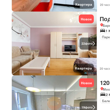
Квартира
20 час
По
Новое
Бар
1 
Парк
22
фото
Квартира
20 час
120
Новое
Мос
2 
Балк
19
фото