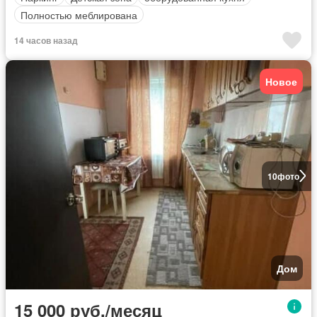
Полностью меблирована
14 часов назад
Новое
10
фото
Дом
15 000 руб./месяц