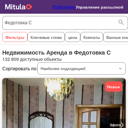
Избранное
Управление рассылкой
Фильтры
Ключевые слова
цена
Комнаты
Ванные ко
Недвижимость Аренда в Федотовка С
132 809 доступные объекты
Сортировать по:
Наиболее подходящиеt
Новое
3
фото