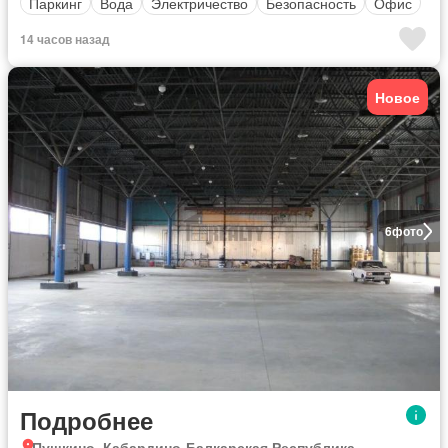
Паркинг
Вода
Электричество
Безопасность
Офис
14 часов назад
Новое
6
фото
Подробнее
Пушкино, Кабардино-Балкарская Республика