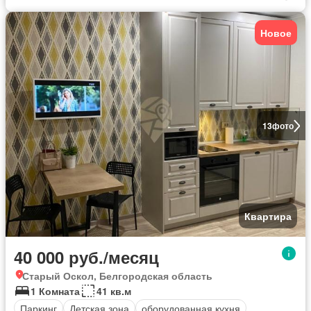
Новое
13
фото
Квартира
40 000 руб./месяц
Старый Оскол, Белгородская область
1 Комната
41 кв.м
Паркинг
Детская зона
оборудованная кухня