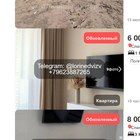
13 июл
6 0
Обновленный
Спа
1 
Пол
9
фото
Квартира
10 час
8 0
Обновленный
Спа
3 