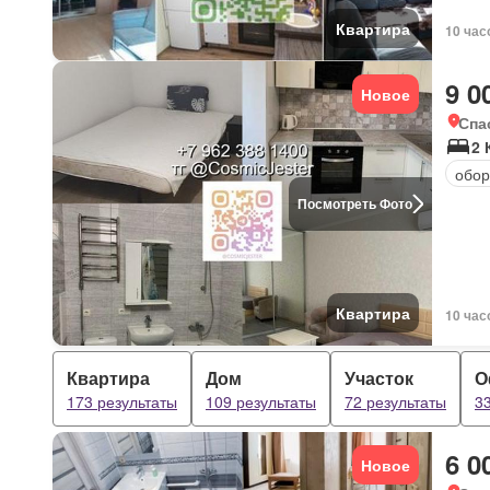
Квартира
10 час
9 0
Новое
Спа
2 
обор
Посмотреть Фото
Квартира
10 час
Квартира
Дом
Участок
О
173 результаты
109 результаты
72 результаты
3
6 0
Новое