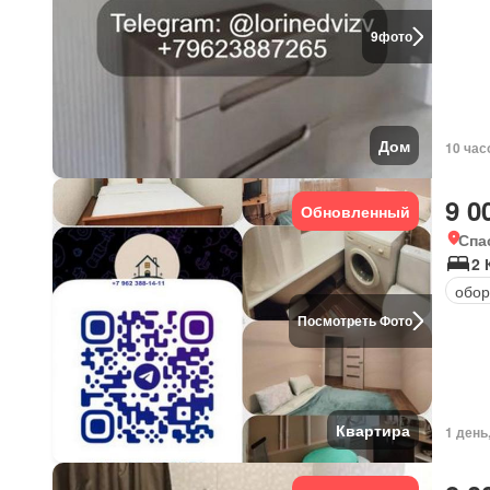
9
фото
Дом
10 час
9 0
Обновленный
Спа
2 
обор
Посмотреть Фото
Квартира
1 день