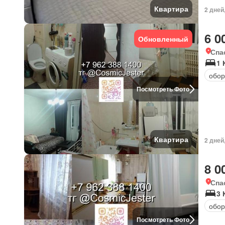
Квартира
2 дней
6 0
Обновленный
Спа
1 
обор
Посмотреть Фото
Квартира
2 дней
8 0
Спа
3 
обор
Посмотреть Фото