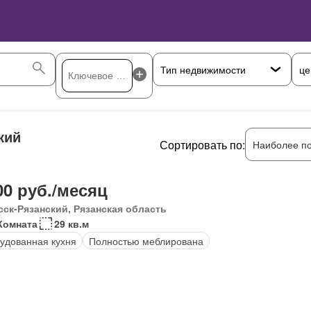
це
кий
Сортировать по:
Наиболее п
00 руб./месяц
сск-Рязанский, Рязанская область
Комната
29 кв.м
удованная кухня
Полностью меблирована