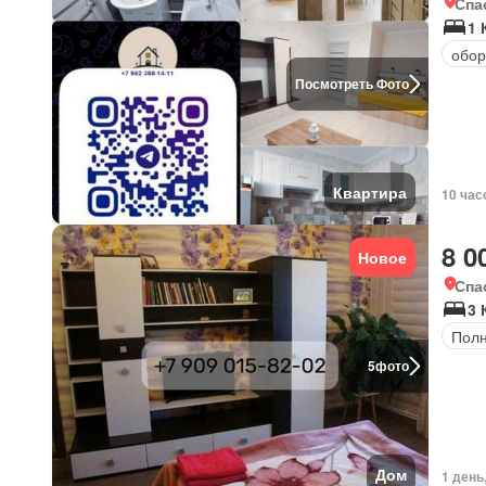
Спа
1 
обор
Посмотреть Фото
Квартира
10 час
8 0
Новое
Спа
3 
Полн
5
фото
Дом
1 день