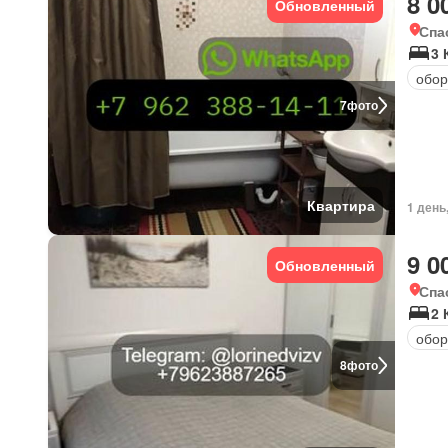
8 0
Обновленный
Спа
3
обор
7
фото
Квартира
1 день
9 0
Обновленный
Спа
2
обор
8
фото