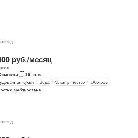
в назад
000 руб./месяц
атов
Комнаты
35 кв.м
удованная кухня
Вода
Электричество
Обогрев
остью меблирована
в назад