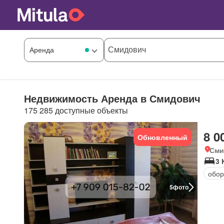
Недвижимость Аренда в Смидович
175 285 доступные объекты
8 0
Обновленный
Сми
3 
обор
5
фото