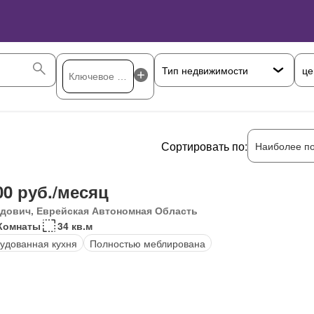
це
Сортировать по:
Наиболее п
00 руб./месяц
дович, Еврейская Автономная Область
Комнаты
34 кв.м
удованная кухня
Полностью меблирована