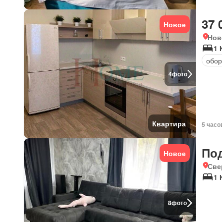
37 
Новое
Нов
1 
обор
4
фото
Квартира
5 часо
По
Новое
Све
1 
8
фото