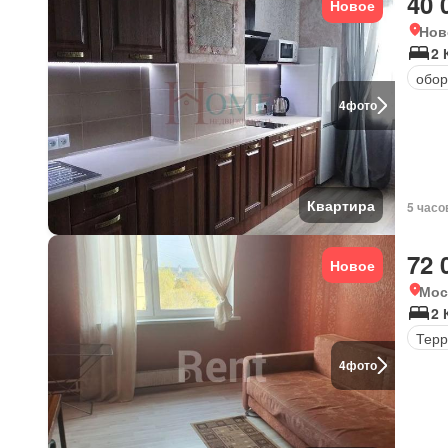
40 
Новое
Нов
2 
обор
4
фото
Квартира
5 часо
72 
Новое
Мос
2 
Терр
4
фото