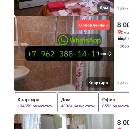
Дом
1 день
8 0
Обновленный
Сми
3 
обор
6
фото
Квартира
1 день
Квартира
Дом
Офис
134859 результаты
46924 результаты
8553 результ
8 0