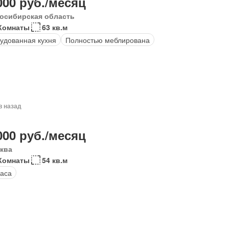
000 руб./месяц
осибирская область
Комнаты
63 кв.м
удованная кухня
Полностью меблирована
в назад
000 руб./месяц
ква
Комнаты
54 кв.м
аса