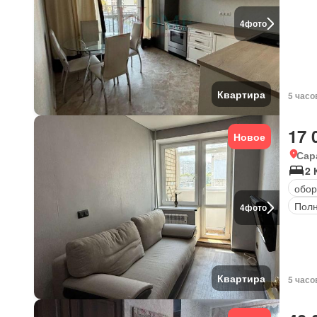
4
фото
Квартира
5 часо
17 
Новое
Сар
2 
обор
Полн
4
фото
Квартира
5 часо