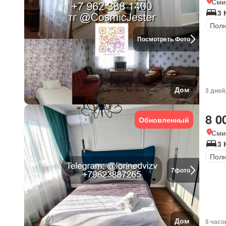
Сми
3 
Полн
Посмотреть Фото
Дом
3 дней
8 0
Обновленный
Сми
3 
Полн
7
фото
Дом
5 часо