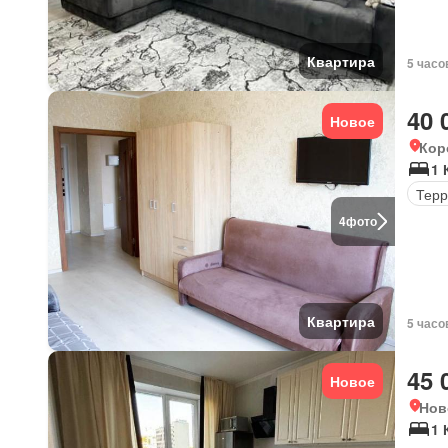
Квартира
5 часо
40 
Новое
Кор
1 
Терр
4
фото
Квартира
5 часо
45 
Новое
Нов
1 