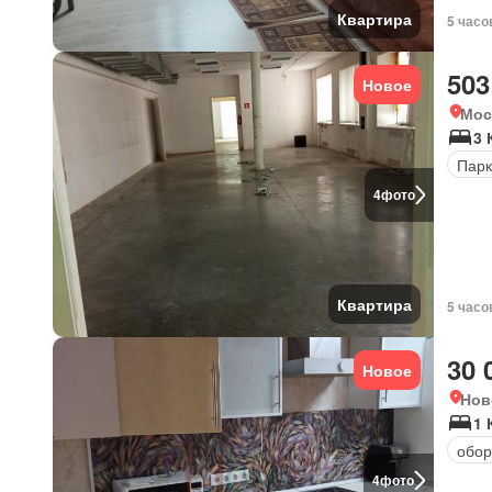
Квартира
5 часо
503
Новое
Мос
3
Парк
4
фото
Квартира
5 часо
30 
Новое
Нов
1 
обор
4
фото