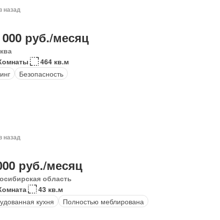
в назад
 000 руб./месяц
ква
 Комнаты
464 кв.м
инг
Безопасность
в назад
000 руб./месяц
осибирская область
Комната
43 кв.м
удованная кухня
Полностью меблирована