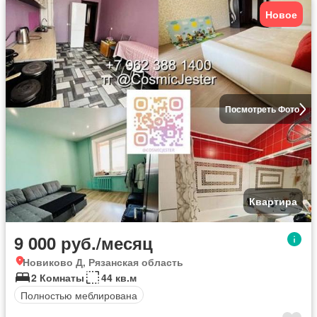
Новое
Посмотреть Фото
Квартира
9 000 руб./месяц
Новиково Д, Рязанская область
2 Комнаты
44 кв.м
Полностью меблирована