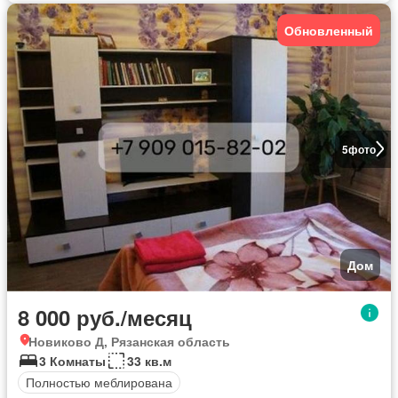
Обновленный
5
фото
Дом
8 000 руб./месяц
Новиково Д, Рязанская область
3 Комнаты
33 кв.м
Полностью меблирована