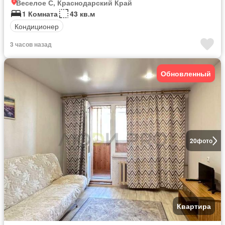
Веселое С, Краснодарский Край
1 Комната
43 кв.м
Кондиционер
3 часов назад
Обновленный
20
фото
Квартира