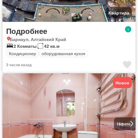
Квартира
Подробнее
Барнаул, Алтайский Край
2 Комнаты
42 кв.м
Кондиционер
оборудованная кухня
3 часов назад
Новое
18
фото