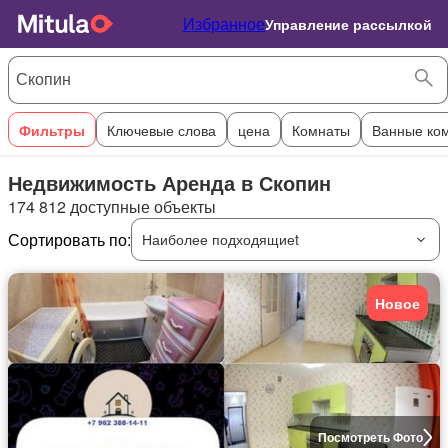
Избранное
Управление рассылкой
Фильтры
Ключевые слова
цена
Комнаты
Ванные ко
Недвижимость Аренда в Скопин
174 812 доступные объекты
Сортировать по:
Наиболее подходящиеt
Новое
Посмотреть Фото