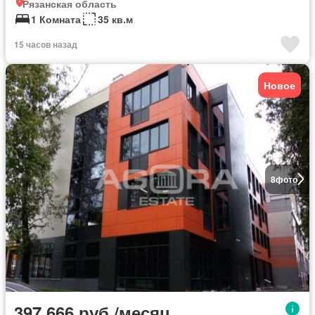
Рязанская область
1 Комната
35 кв.м
15 часов назад
Новое
8
фото
397 666 руб./месяц