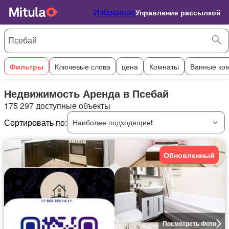
Избранное
Управление рассылкой
Фильтры
Ключевые слова
цена
Комнаты
Ванные ко
Недвижимость Аренда в Псебай
175 297 доступные объекты
Сортировать по:
Наиболее подходящиеt
Обновленный
Посмотреть Фото