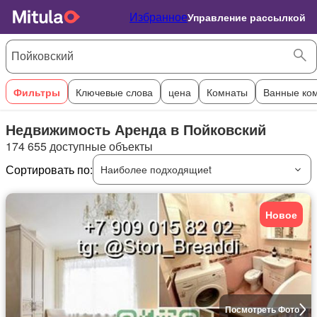
Избранное
Управление рассылкой
Фильтры
Ключевые слова
цена
Комнаты
Ванные ко
Недвижимость Аренда в Пойковский
174 655 доступные объекты
Сортировать по:
Наиболее подходящиеt
Новое
Посмотреть Фото