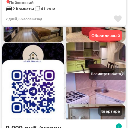
Пойковский
2 Комнаты
41 кв.м
2 дней, 8 часов назад
Обновленный
Посмотреть Фото
Квартира
9 000 руб./месяц