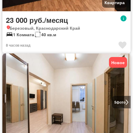
Квартира
23 000 руб./месяц
Березовый, Краснодарский Край
1 Комната
40 кв.м
8 часов назад
Новое
5
фото