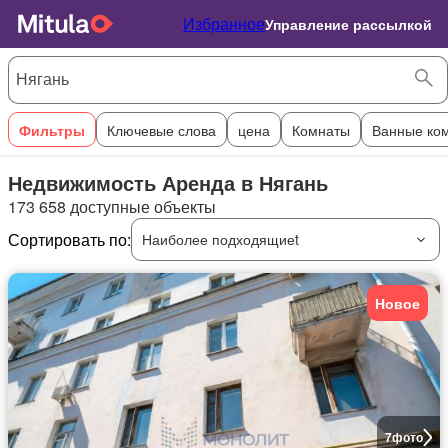
Избранное
Управление рассылкой
Фильтры
Ключевые слова
цена
Комнаты
Ванные ко
Недвижимость Аренда в Нягань
173 658 доступные объекты
Сортировать по:
Наиболее подходящиеt
Новое
7
фото