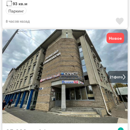
93 кв.м
Паркинг
8 часов назад
Новое
21
фото