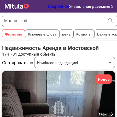
Избранное
Управление рассылкой
Фильтры
Ключевые слова
цена
Комнаты
Ванные ко
Недвижимость Аренда в Мостовской
174 731 доступные объекты
Сортировать по:
Наиболее подходящиеt
Новое
17
фото