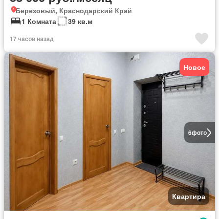
Березовый, Краснодарский Край
1 Комната
39 кв.м
17 часов назад
Новое
6
фото
Квартира