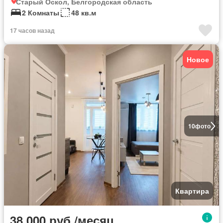
Старый Оскол, Белгородская область
2 Комнаты
48 кв.м
17 часов назад
Новое
10
фото
Квартира
38 000 руб./месяц