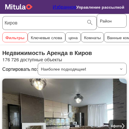
Избранное
Управление рассылкой
Район
Фильтры
Ключевые слова
цена
Комнаты
Ванные ко
Недвижимость Аренда в Киров
176 726 доступные объекты
Сортировать по:
Наиболее подходящиеt
4
фото