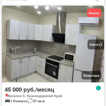
Новое
24
фото
Квартира
45 000 руб./месяц
Веселое С, Краснодарский Край
1 Комната
37 кв.м