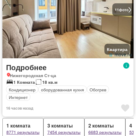
11
фото
Квартира
Подробнее
Нижегородская Ст-ца
1 Комната
18 кв.м
Кондиционер
оборудованная кухня
Обогрев
Интернет
16 часов назад
1 комната
3 комнаты
2 комнаты
4 
8771 результаты
7454 результаты
6683 результаты
533