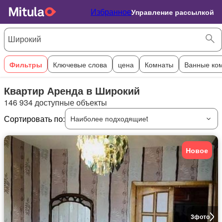
Избранное
Управление рассылкой
Фильтры
Ключевые слова
цена
Комнаты
Ванные ко
Квартир Аренда в Широкий
146 934 доступные объекты
Сортировать по:
Наиболее подходящиеt
Новое
3
фото