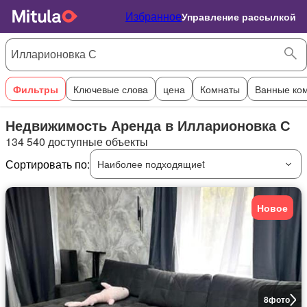
Избранное
Управление рассылкой
Фильтры
Ключевые слова
цена
Комнаты
Ванные ко
Недвижимость Аренда в Илларионовка С
134 540 доступные объекты
Сортировать по:
Наиболее подходящиеt
Новое
8
фото