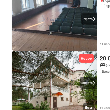
Гор
48
7
фото
11 час
20 
Новое
6 
Басс
50
фото
Дом
11 час