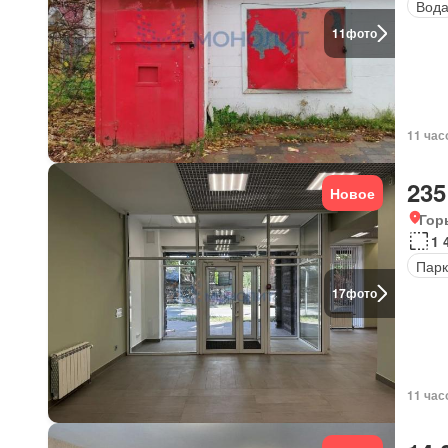
Вод
11
фото
11 час
235
Новое
Гор
1 
Парк
17
фото
11 час