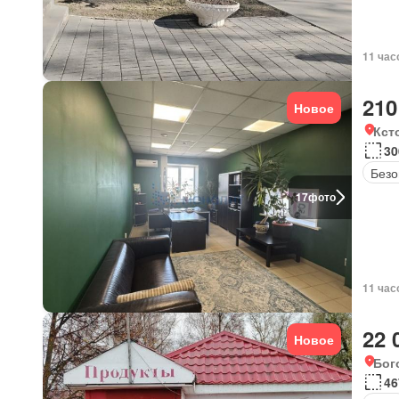
11 час
210
Новое
Кст
30
Безо
17
фото
11 час
22 
Новое
Бог
46