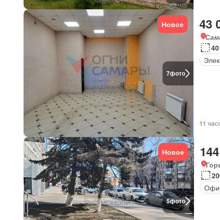
43 
Новое
Сам
40
Элек
7
фото
11 час
144
Новое
Гор
20
Офи
5
фото