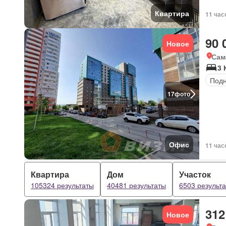
Квартира
11 час
90 
Новое
Сам
3 
Под
17
фото
Офис
11 час
Квартира
Дом
Участок
105324 результаты
40481 результаты
6503 результ
312
Новое