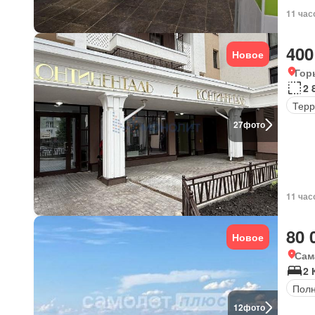
11 час
400
Новое
Гор
2 
Терр
27
фото
11 час
80 
Новое
Сам
2 
Полн
12
фото