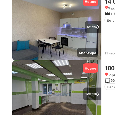
14 
Новое
Мак
1 
Детс
6
фото
Квартира
11 час
100
Новое
Гор
90
Парк
12
фото