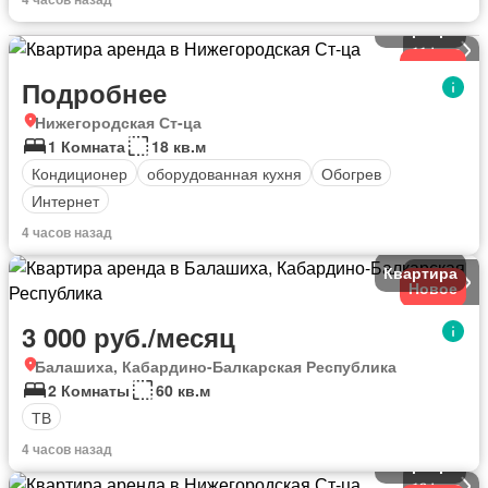
Квартира
11
фото
Новое
Подробнее
Нижегородская Ст-ца
1 Комната
18 кв.м
Кондиционер
оборудованная кухня
Обогрев
Интернет
4 часов назад
Квартира
19
фото
Новое
3 000 руб./месяц
Балашиха, Кабардино-Балкарская Республика
2 Комнаты
60 кв.м
ТВ
4 часов назад
Квартира
16
фото