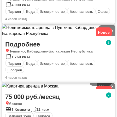
4 000 кв.м
Паркинг
Вода
Электричество
Безопасность
Офис
4 часов назад
6
фото
Новое
Подробнее
Пушкино, Кабардино-Балкарская Республика
1 760 кв.м
Паркинг
Вода
Электричество
Безопасность
Обогрев
4 часов назад
Квартира
23
фото
Новое
75 000 руб./месяц
Москва
1 Комната
32 кв.м
Зеленая зона
Терраса