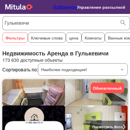
Избранное
Управление рассылкой
Фильтры
Ключевые слова
цена
Комнаты
Ванные ко
Недвижимость Аренда в Гулькевичи
173 630 доступные объекты
Сортировать по:
Наиболее подходящиеt
Обновленный
Посмотреть Фото