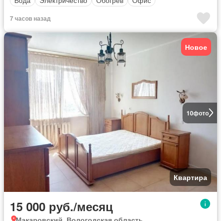
Вода
Электричество
Обогрев
Офис
7 часов назад
Новое
10
фото
Квартира
15 000 руб./месяц
Макаровский, Вологодская область