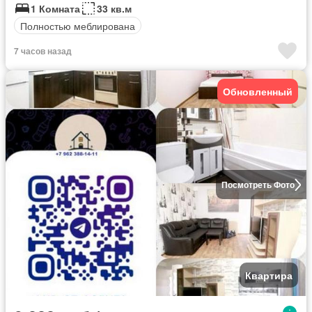
1 Комната
33 кв.м
Полностью меблирована
7 часов назад
Обновленный
Посмотреть Фото
Квартира