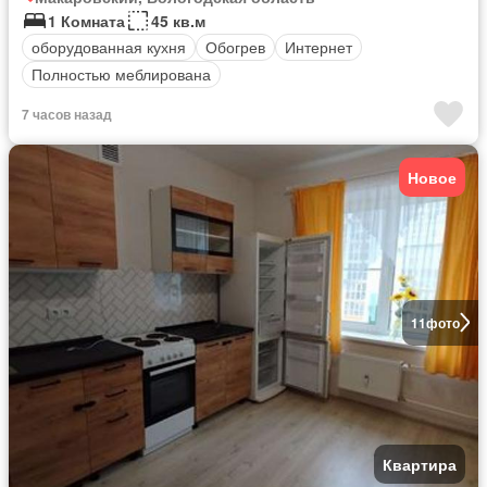
1 Комната
45 кв.м
оборудованная кухня
Обогрев
Интернет
Полностью меблирована
7 часов назад
Новое
11
фото
Квартира