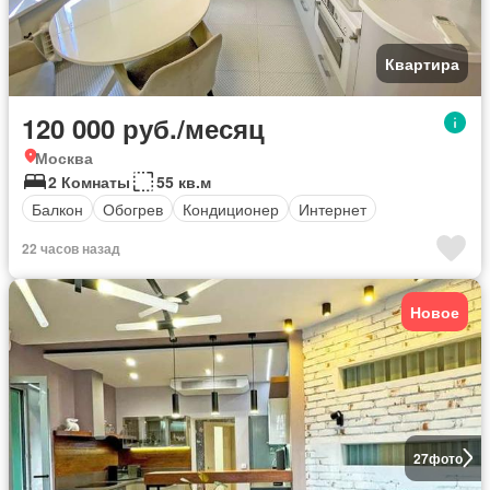
Квартира
120 000 руб./месяц
Москва
2 Комнаты
55 кв.м
Балкон
Обогрев
Кондиционер
Интернет
22 часов назад
Новое
27
фото