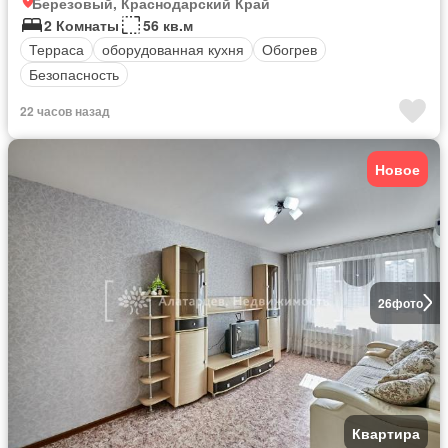
Березовый, Краснодарский Край
2 Комнаты
56 кв.м
Терраса
оборудованная кухня
Обогрев
Безопасность
22 часов назад
Новое
26
фото
Квартира