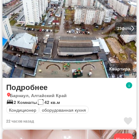
23
фото
Квартира
Подробнее
Барнаул, Алтайский Край
2 Комнаты
42 кв.м
Кондиционер
оборудованная кухня
22 часов назад