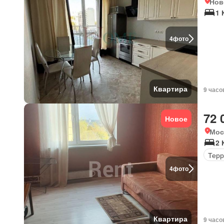
Нов
1 
4
фото
Квартира
9 часо
72 
Новое
Мос
2 
Терр
4
фото
Квартира
9 часо