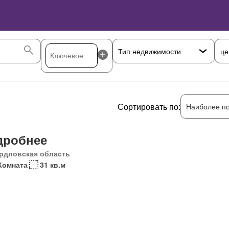
це
Сортировать по:
Наиболее п
дробнее
рдловская область
Комната
31 кв.м