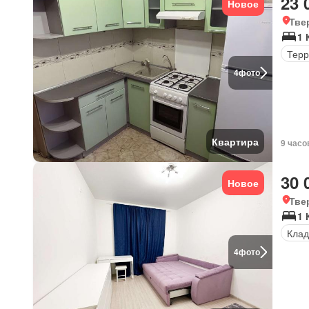
23 
Новое
Тве
1 
Терр
4
фото
Квартира
9 часо
30 
Новое
Тве
1 
Клад
4
фото