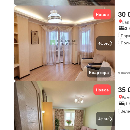
30 
Новое
Сар
2 
Парк
Полн
4
фото
Квартира
9 часо
35 
Новое
Рам
1 
Зеле
4
фото