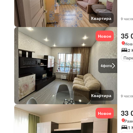
Квартира
9 часо
35 
Новое
Нов
2 
Парк
4
фото
Квартира
9 часо
33 
Новое
Рам
1 