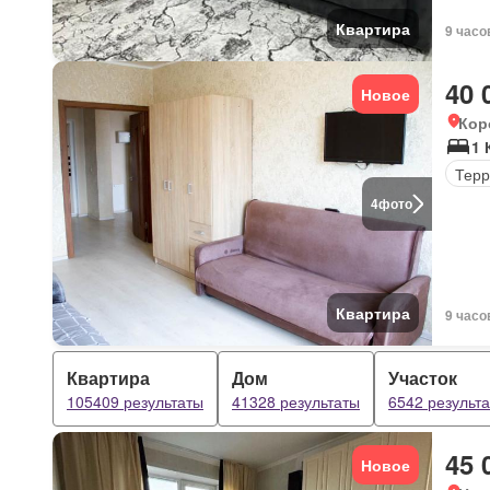
Квартира
9 часо
40 
Новое
Кор
1 
Терр
4
фото
Квартира
9 часо
Квартира
Дом
Участок
105409 результаты
41328 результаты
6542 результ
45 
Новое