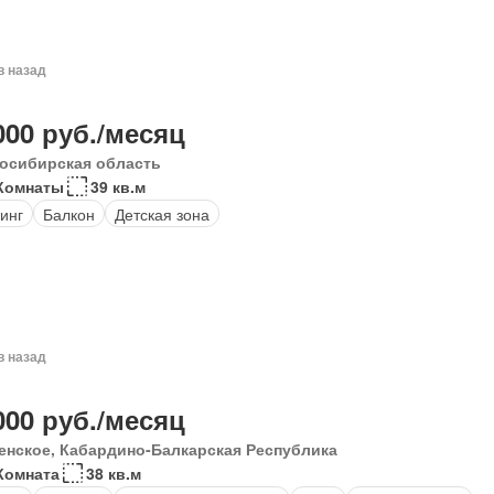
в назад
000 руб./месяц
осибирская область
Комнаты
39 кв.м
инг
Балкон
Детская зона
в назад
000 руб./месяц
енское, Кабардино-Балкарская Республика
Комната
38 кв.м