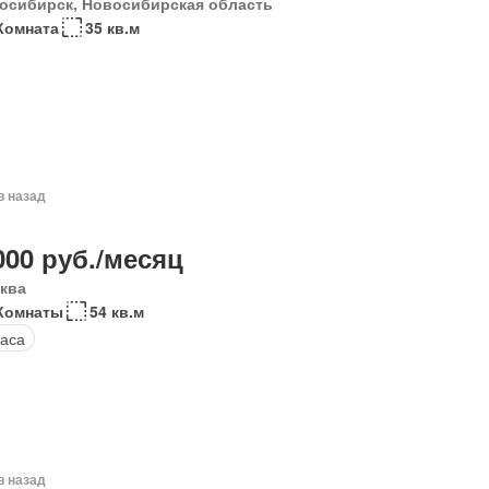
осибирск, Новосибирская область
Комната
35 кв.м
в назад
000 руб./месяц
ква
Комнаты
54 кв.м
аса
в назад