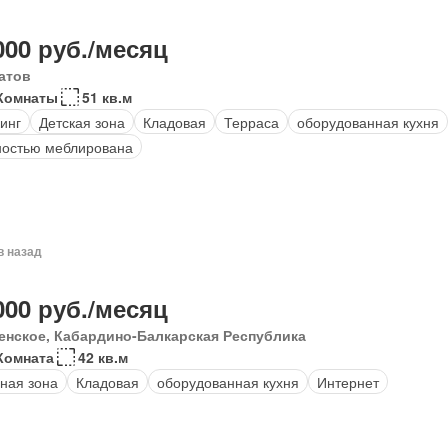
000 руб./месяц
атов
Комнаты
51 кв.м
инг
Детская зона
Кладовая
Терраса
оборудованная кухня
остью меблирована
в назад
000 руб./месяц
енское, Кабардино-Балкарская Республика
Комната
42 кв.м
ная зона
Кладовая
оборудованная кухня
Интернет