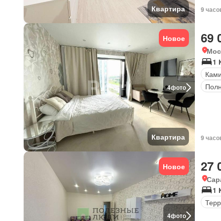
Квартира
9 часо
69 
Новое
Мос
1 
Кам
Полн
4
фото
Квартира
9 часо
27 
Новое
Сар
1 
Терр
4
фото