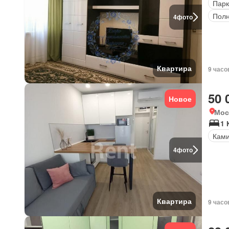
Парк
Полн
4
фото
Квартира
9 часо
50 
Новое
Мос
1 
Кам
4
фото
Квартира
9 часо