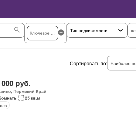
це
Сортировать по:
Наиболее п
 000 руб.
шино, Пермский Край
Комнаты
25 кв.м
аса