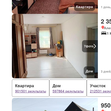
Квартира
1 день
2 3
Але
1 
7
фото
Дом
3 дней
Квартира
Дом
Участок
901501 результаты
597864 результаты
212531 резу
950