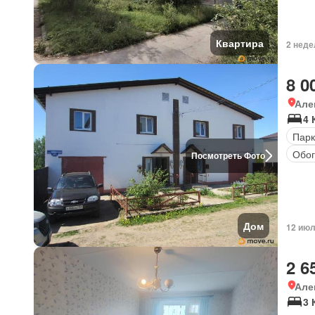
Квартира
2 неде
8 0
Але
4 
Парк
Обог
Посмотреть Фото
Дом
12 июл
2 6
Але
3 