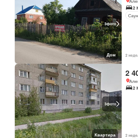
Але
2 
Сау
3
фото
Дом
2 неде
2 4
Але
2 
3
фото
Квартира
2 неде