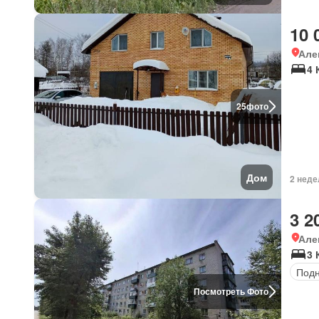
10 
Але
4 
25
фото
Дом
2 неде
3 2
Але
3 
Под
Посмотреть Фото