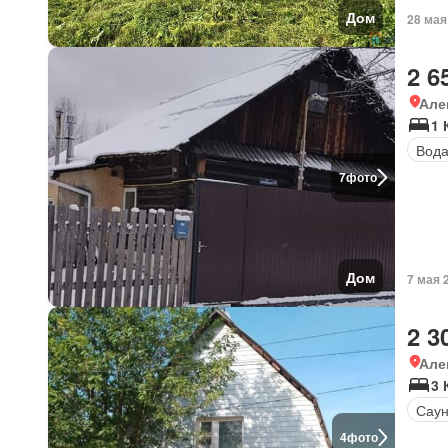
Дом
28 мая
2 6
Але
1 
Вод
7
фото
Дом
7 мая 
2 3
Але
3
Сау
4
фото