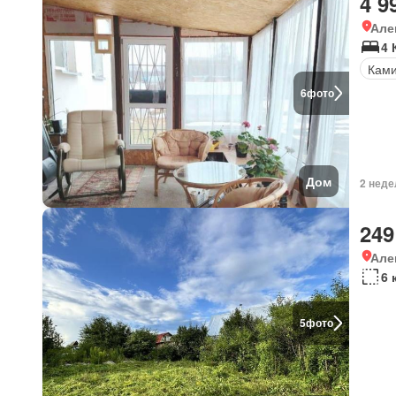
4 9
Але
4
Кам
6
фото
Дом
2 неде
249
Але
6 
5
фото