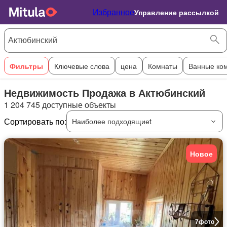
Избранное
Управление рассылкой
Фильтры
Ключевые слова
цена
Комнаты
Ванные ко
Недвижимость Продажа в Актюбинский
1 204 745 доступные объекты
Сортировать по:
Наиболее подходящиеt
Новое
7
фото