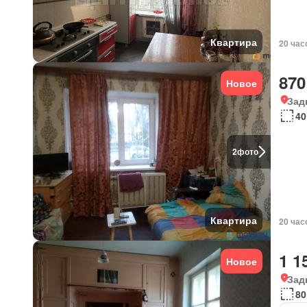
Квартира
20 час
870
Новое
Зад
40
2
фото
Квартира
20 час
1 1
Новое
Зад
80