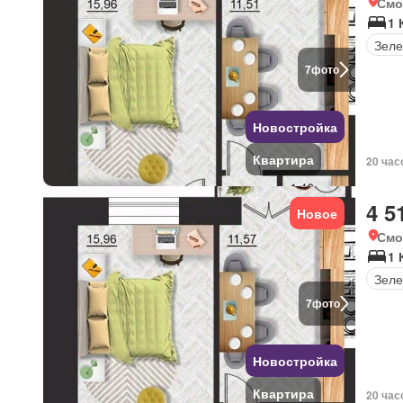
Смо
1 
Зеле
7
фото
Новостройка
Квартира
20 час
4 5
Новое
Смо
1 
Зеле
7
фото
Новостройка
Квартира
20 час