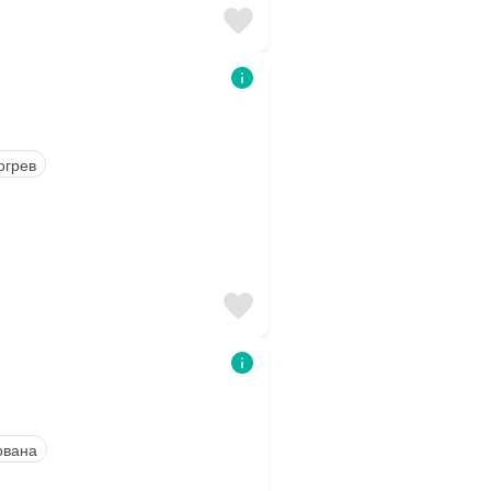
огрев
ована