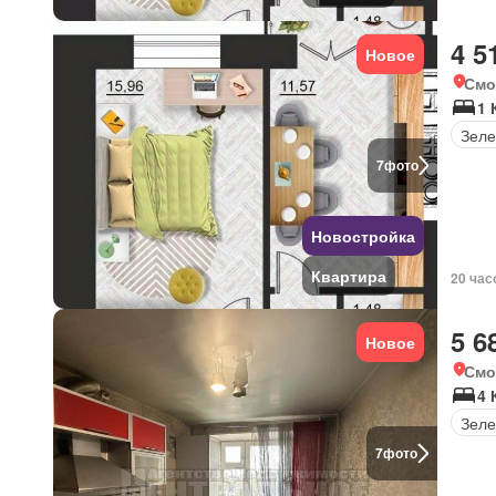
4 5
Новое
Смо
1 
Зеле
7
фото
Новостройка
Квартира
20 час
5 6
Новое
Смо
4 
Зеле
7
фото