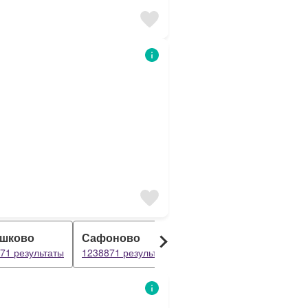
шково
Сафоново
Гагарин
К
71 результаты
1238871 результаты
1238871 результаты
1