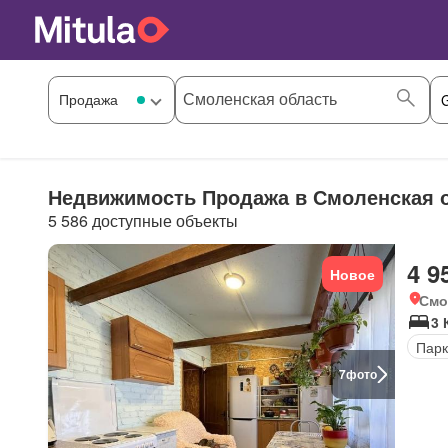
Недвижимость Продажа в Смоленская о
5 586 доступные объекты
4 9
Новое
Смо
3 
Парк
7
фото