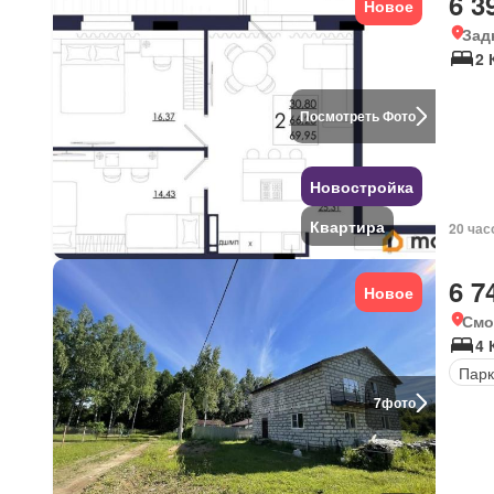
6 3
Новое
Зад
2 
Посмотреть Фото
Новостройка
Квартира
20 час
6 7
Новое
Смо
4 
Парк
7
фото