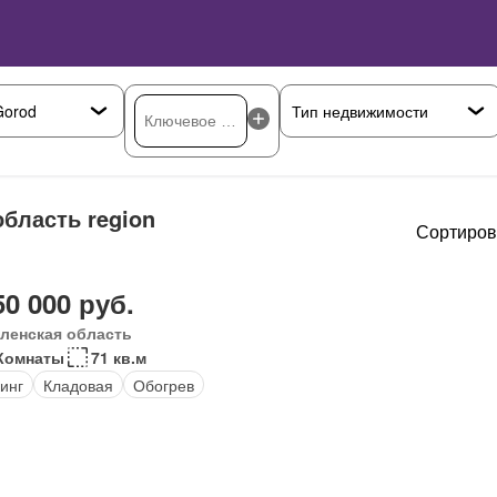
бласть region
Сортиров
50 000 руб.
ленская область
Комнаты
71 кв.м
инг
Кладовая
Обогрев