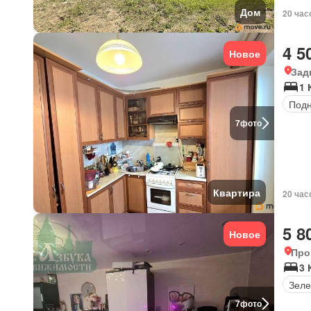
Дом
20 час
4 5
Новое
Зад
1 
Под
7
фото
Квартира
20 час
5 8
Новое
Про
3 
Зеле
7
фото