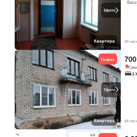
Басс
5
фото
Квартира
20 час
700
Новое
Смо
3 
7
фото
Квартира
20 час