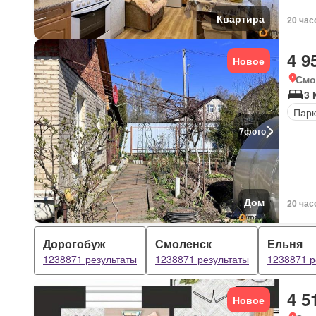
Квартира
20 час
4 9
Новое
Смо
3 
Парк
7
фото
Дом
20 час
Дорогобуж
Смоленск
Ельня
1238871 результаты
1238871 результаты
1238871 р
4 5
Новое