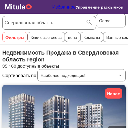
Избранное
Управление рассылкой
Gorod
Фильтры
Ключевые слова
цена
Комнаты
Ванные ко
Недвижимость Продажа в Свердловская
область region
35 160 доступные объекты
Сортировать по:
Наиболее подходящиеt
Новое