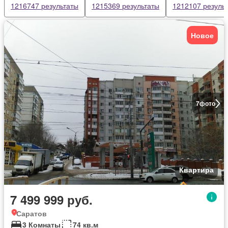
1216747 результаты
1215369 результаты
1212107 резуль
Новое
7
фото
Квартира
7 499 999 руб.
Саратов
3 Комнаты
74 кв.м