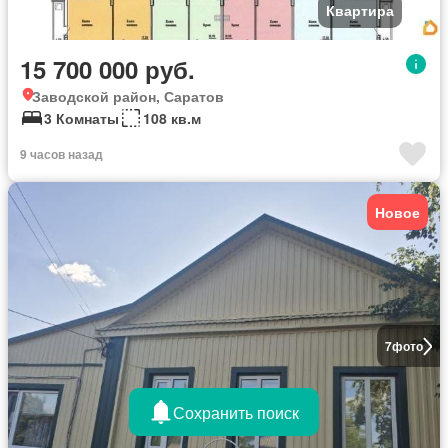
Квартира
15 700 000 руб.
Заводской район, Саратов
3 Комнаты
108 кв.м
9 часов назад
Новое
7
фото
Сохранить поиск