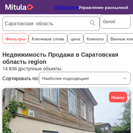
Избранное
Управление рассылкой
Gorod
Фильтры
Ключевые слова
цена
Комнаты
Ванные ко
Недвижимость Продажа в Саратовская
область region
14 836 доступные объекты
Сортировать по:
Наиболее подходящиеt
Новое