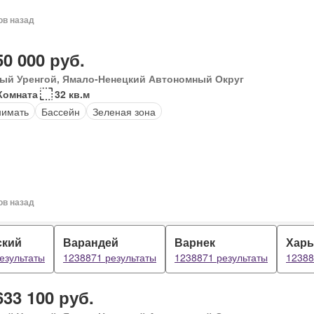
ов назад
50 000 руб.
ый Уренгой, Ямало-Ненецкий Автономный Округ
Комната
32 кв.м
нимать
Бассейн
Зеленая зона
ов назад
ский
Варандей
Варнек
Харь
езультаты
1238871 результаты
1238871 результаты
12388
633 100 руб.