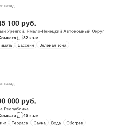
ов назад
45 100 руб.
ый Уренгой, Ямало-Ненецкий Автономный Округ
Комната
32 кв.м
нимать
Бассейн
Зеленая зона
ов назад
00 000 руб.
а Республика
Комната
45 кв.м
инг
Терраса
Сауна
Вода
Обогрев