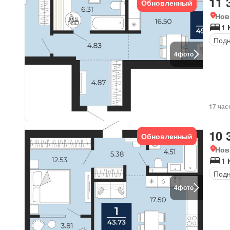
11 
Обновленный
Нов
1 
Под
4
фото
17 час
10 
Обновленный
Нов
1 
Под
4
фото