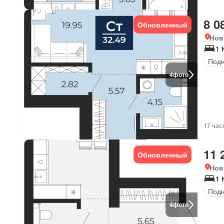
8 0
Обновленный
Нов
1 
Под
4
фото
17 час
11 
Обновленный
Нов
1 
Под
4
фото