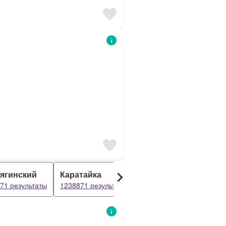
ягинский
Каратайка
Вангурей
Х
71 результаты
1238871 результаты
1238871 результаты
1