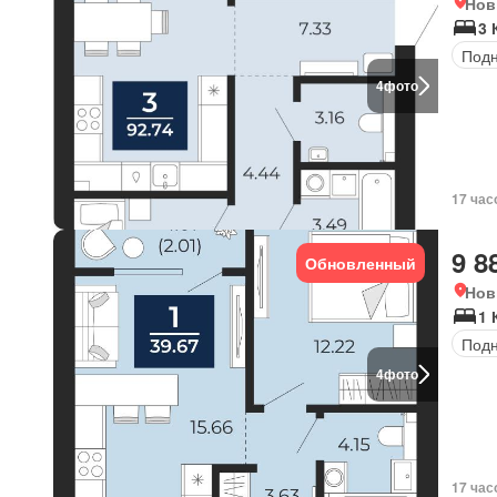
Нов
3 
Под
4
фото
17 час
9 8
Обновленный
Нов
1 
Под
4
фото
17 час