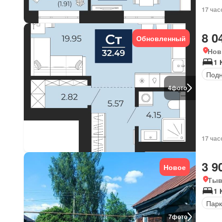
17 час
8 0
Обновленный
Нов
1 
Под
4
фото
17 час
3 9
Новое
Тыв
1 
Парк
7
фото