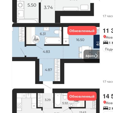
17 час
11 
Обновленный
Нов
1 
Под
4
фото
17 час
14 
Обновленный
Нов
2 