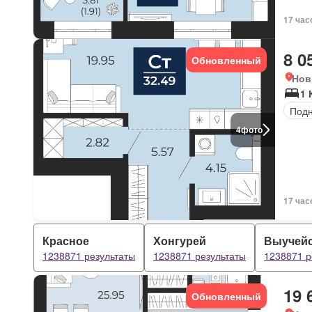
17 час
8 0
Обновленный
Нов
1 
Под
4
фото
17 час
Красное
Хонгурей
Выучей
1238871 результаты
1238871 результаты
1238871 р
19 
Обновленный