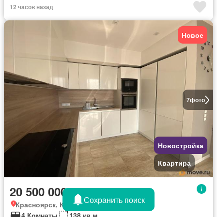
12 часов назад
Новое
7
фото
Новостройка
Квартира
20 500 000 руб.
Сохранить поиск
Красноярск, Красноярский Край
4 Комнаты
138 кв.м