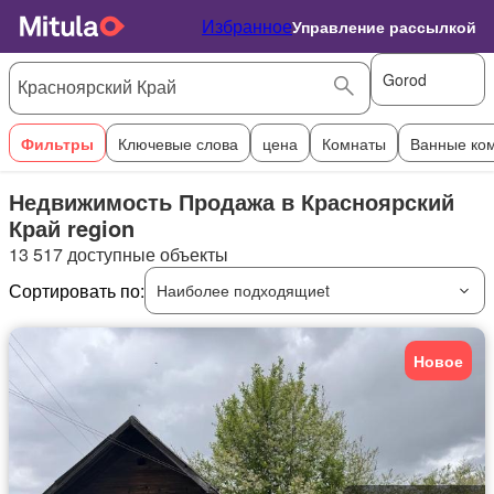
Избранное
Управление рассылкой
Gorod
Фильтры
Ключевые слова
цена
Комнаты
Ванные ко
Недвижимость Продажа в Красноярский
Край region
13 517 доступные объекты
Сортировать по:
Наиболее подходящиеt
Новое