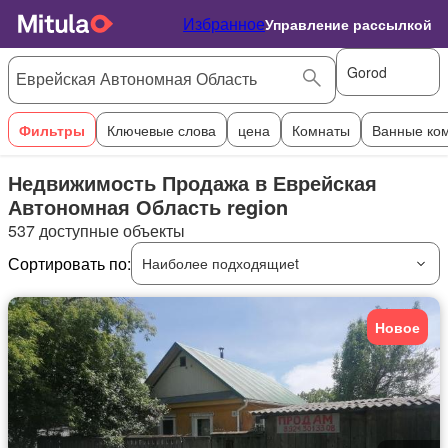
Избранное
Управление рассылкой
Gorod
Фильтры
Ключевые слова
цена
Комнаты
Ванные ко
Недвижимость Продажа в Еврейская
Автономная Область region
537 доступные объекты
Сортировать по:
Наиболее подходящиеt
Новое