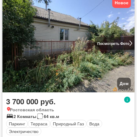
Новое
Посмотреть Фото
Дом
3 700 000 руб.
Ростовская область
2 Комнаты
64 кв.м
Паркинг
Терраса
Природный Газ
Вода
Электричество