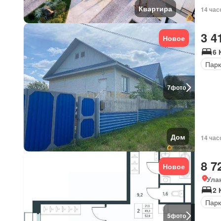
Квартира
14 час
3 4
Новое
6 
Парк
7
фото
Дом
14 час
8 7
Новое
Ула
2 
Парк
5
фото