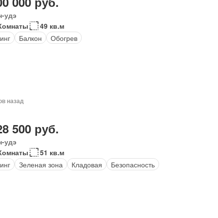
00 000 руб.
н-удэ
Комнаты
49 кв.м
инг
Балкон
Обогрев
ов назад
28 500 руб.
н-удэ
Комнаты
51 кв.м
инг
Зеленая зона
Кладовая
Безопасность