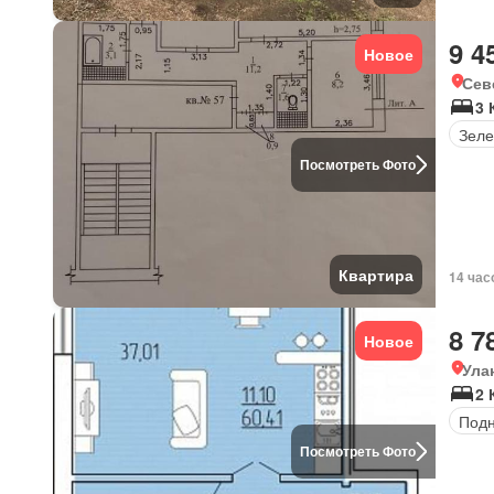
9 4
Новое
Сев
3 
Зеле
Посмотреть Фото
Квартира
14 час
8 7
Новое
Ула
2 
Под
Посмотреть Фото