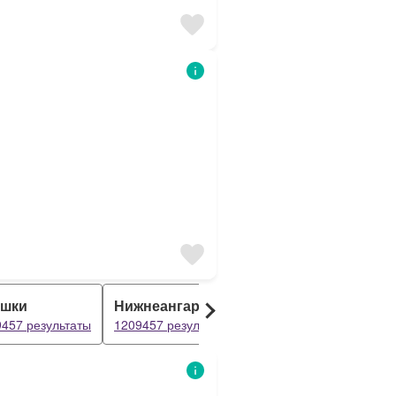
ушки
Нижнеангарск
Северомуйск
457 результаты
1209457 результаты
1209457 результаты