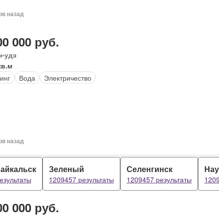
ов назад
00 000 руб.
н-удэ
кв.м
инг
Вода
Электричество
ов назад
айкальск
Зеленый
Селенгинск
На
езультаты
1209457 результаты
1209457 результаты
1209
00 000 руб.