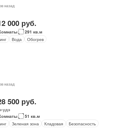
ов назад
12 000 руб.
Комнаты
291 кв.м
инг
Вода
Обогрев
ов назад
28 500 руб.
н-удэ
Комнаты
51 кв.м
инг
Зеленая зона
Кладовая
Безопасность