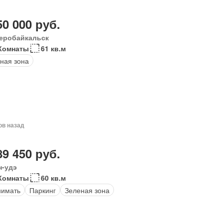
50 000 руб.
еробайкальск
Комнаты
61 кв.м
ная зона
ов назад
89 450 руб.
н-удэ
Комнаты
60 кв.м
нимать
Паркинг
Зеленая зона