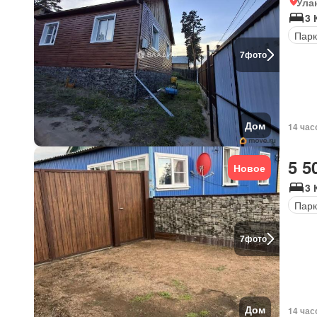
Ула
3 
Парк
7
фото
Дом
14 час
5 5
Новое
3 
Парк
7
фото
Дом
14 час