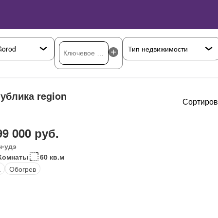
ублика region
Сортиров
99 000 руб.
н-удэ
Комнаты
60 кв.м
а
Обогрев