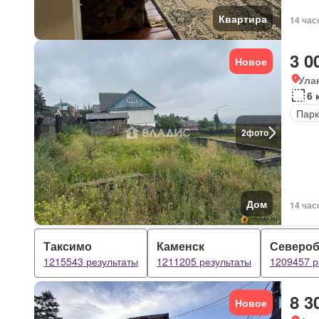
Квартира
14 час
3 0
Новое
Ула
6 
Парк
2
фото
Дом
14 час
Таксимо
Каменск
Североб
1215543 результаты
1211205 результаты
1209457 р
8 3
Новое