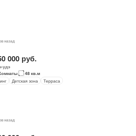
ов назад
50 000 руб.
н-удэ
Комнаты
48 кв.м
инг
Детская зона
Терраса
ов назад