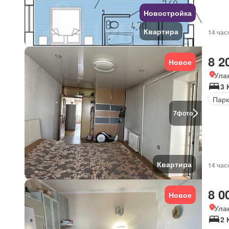
Новостройка
Квартира
14 час
8 2
Новое
Ула
3 
Парк
7
фото
Квартира
14 час
8 0
Новое
Ула
2 