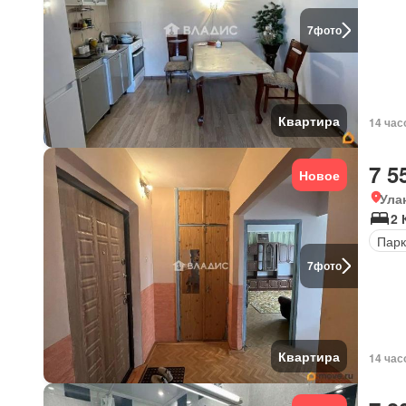
7
фото
Квартира
14 час
7 5
Новое
Ула
2 
Парк
7
фото
Квартира
14 час