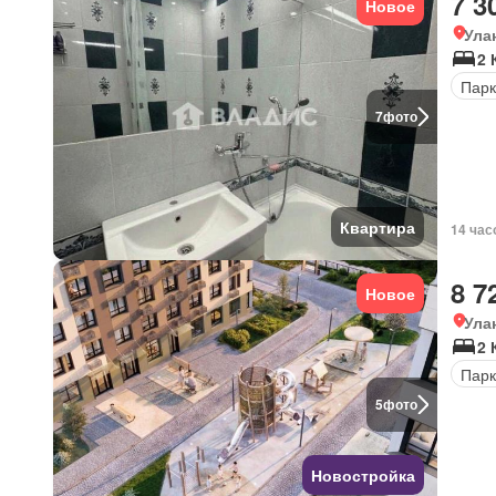
7 3
Новое
Ула
2 
Парк
7
фото
Квартира
14 час
8 7
Новое
Ула
2 
Парк
5
фото
Новостройка