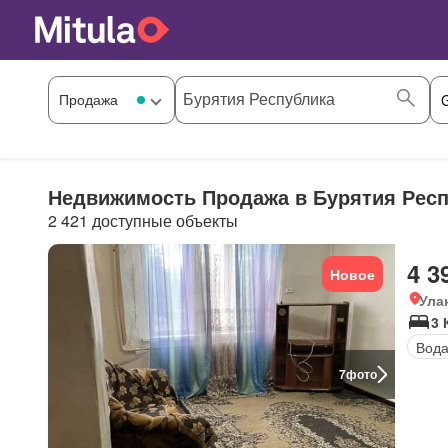
Недвижимость Продажа в Бурятия Респ
2 421 доступные объекты
4 3
Новое
Ула
3 
Вод
7
фото