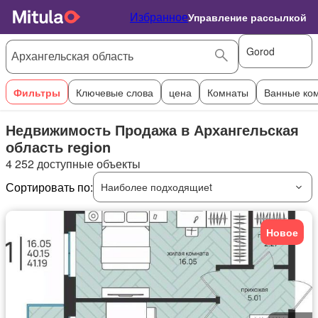
Избранное
Управление рассылкой
Gorod
Фильтры
Ключевые слова
цена
Комнаты
Ванные ко
Недвижимость Продажа в Архангельская
область region
4 252 доступные объекты
Сортировать по:
Наиболее подходящиеt
Новое