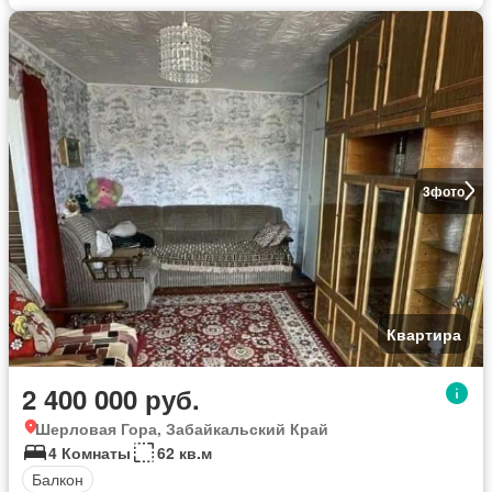
3
фото
Квартира
2 400 000 руб.
Шерловая Гора, Забайкальский Край
4 Комнаты
62 кв.м
Балкон