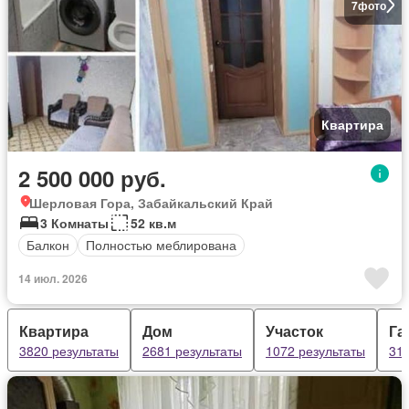
7
фото
Квартира
2 500 000 руб.
Шерловая Гора, Забайкальский Край
3 Комнаты
52 кв.м
Балкон
Полностью меблирована
14 июл. 2026
Квартира
Дом
Участок
Га
3820 результаты
2681 результаты
1072 результаты
313