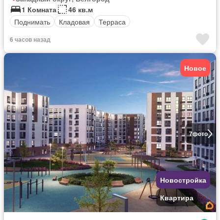
1 Комната
46 кв.м
Поднимать
Кладовая
Терраса
6 часов назад
Новое
7
фото
Новостройка
Квартира