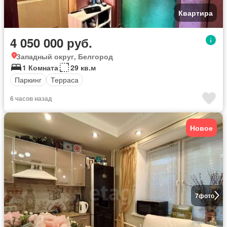
Квартира
4 050 000 руб.
Западный округ, Белгород
1 Комната
29 кв.м
Паркинг
Терраса
6 часов назад
Новое
7
фото