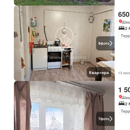
650
Шац
2 
Терр
9
фото
Квартира
13 июл
1 5
Шац
2 
Терр
7
фото