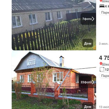
Шац
4 
Парк
7
фото
Дом
3 июл.
4 7
Шац
12
Парк
22
фото
Дом
13 июл