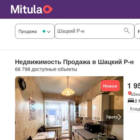
Недвижимость Продажа в Шацкий Р-н
66 798 доступные объекты
1 9
Новое
Шац
2 
Клад
7
фото