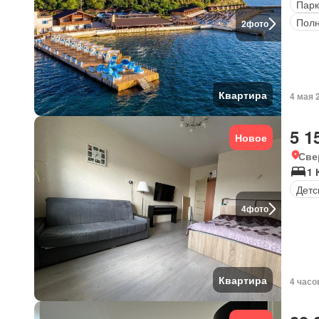
Парк
Полн
2
фото
Квартира
4 мая 
5 1
Новое
Све
1 
Детс
4
фото
Квартира
4 часо