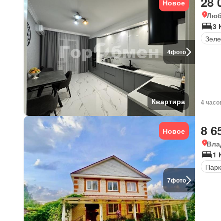
28 
Новое
Люб
3 
Зеле
4
фото
Квартира
4 часо
8 6
Новое
Вла
1 
Парк
7
фото