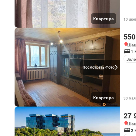
Квартира
10 июл
550
Шац
1 
Зеле
Посмотреть Фото
Квартира
30 мая
27 
Шац
2 