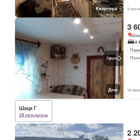
Квартира
4 часо
3 6
Шац
4
Парк
Полн
7
фото
Дом
16 июл
Шацк Г
28 результаты
2 2