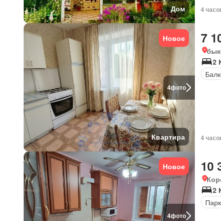
Дом
4 часо
7 1
Новое
бык
2 
Балк
4
фото
Квартира
4 часо
10 
Новое
Кор
2 
Парк
4
фото