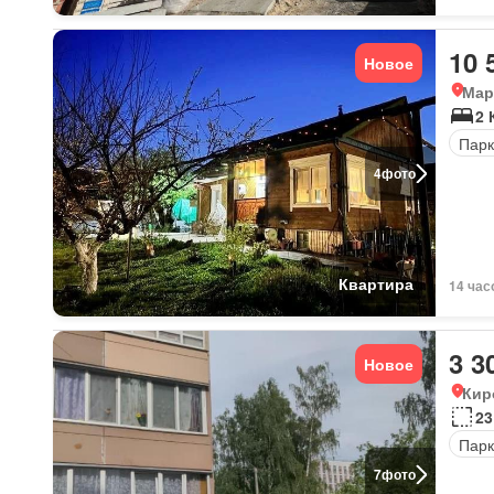
10 
Новое
Мар
2 
Парк
4
фото
Квартира
14 час
3 3
Новое
Кир
23
Парк
7
фото