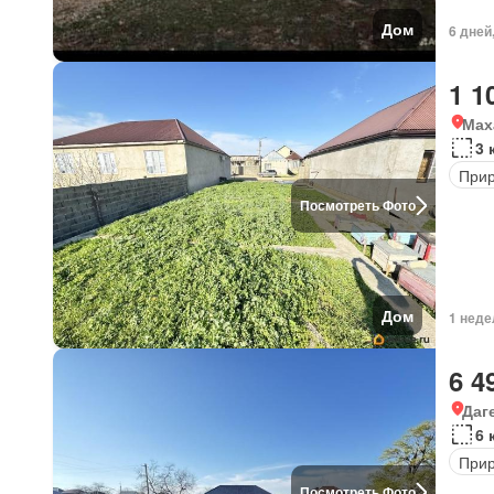
Дом
6 дней
1 1
Мах
3 
Прир
Посмотреть Фото
Дом
1 неде
6 4
Даг
6 
Прир
Посмотреть Фото