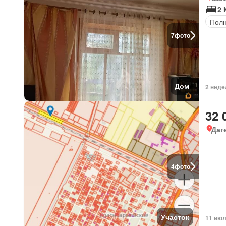
2 
Полн
7
фото
Дом
2 неде
32 
Даг
4
фото
Участок
11 июл