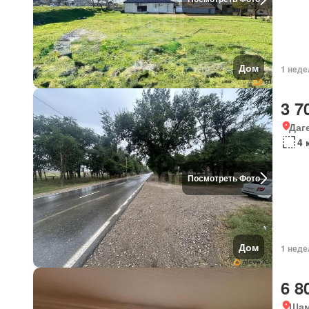
Дом
1 неде
3 7
Даг
4 
Посмотреть Фото
Дом
1 неде
6 8
Шам