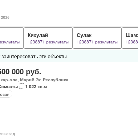
. 2026
Кяхулай
Сулак
Шам
езультаты
1238871 результаты
1238871 результаты
12388
 заинтересовать эти объекты
500 000 руб.
кар-ола, Марий Эл Республика
Комнаты
1 022 кв.м
овая
ов назад