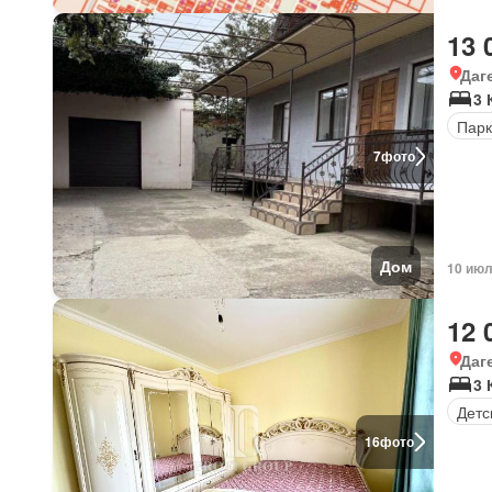
13 
Даг
3
Парк
7
фото
Дом
10 июл
12 
Даг
3 
Детс
16
фото