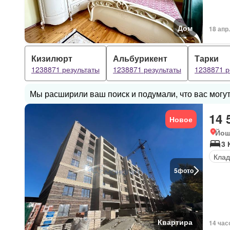
Дом
18 апр
Кизилюрт
Альбурикент
Тарки
1238871 результаты
1238871 результаты
1238871 р
Мы расширили ваш поиск и подумали, что вас могут
14 
Новое
Йош
3 
Клад
5
фото
Квартира
14 час