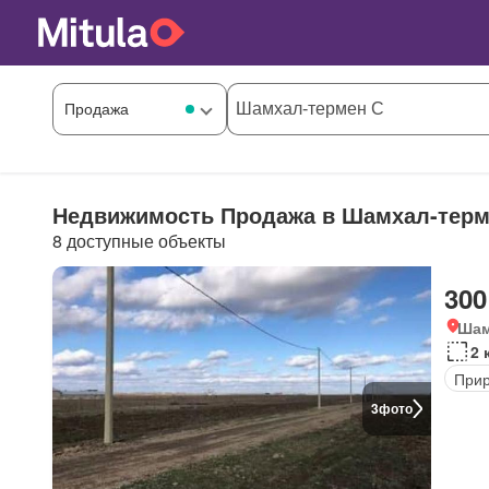
Недвижимость Продажа в Шамхал-терм
8 доступные объекты
300
Шам
2 
Прир
3
фото