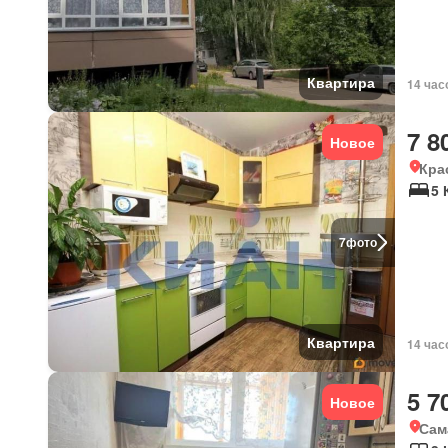
Квартира
14 час
7 8
Новое
Кра
5 
7
фото
Квартира
14 час
5 7
Новое
Сам