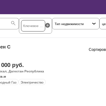
це
ен С
Сортиров
 000 руб.
хал, Дагестан Республика
кв.м
одный Газ
Электричество