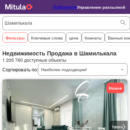
Избранное
Управление рассылкой
Фильтры
Ключевые слова
цена
Комнаты
Ванные ко
Недвижимость Продажа в Шамилькала
1 205 760 доступные объекты
Сортировать по:
Наиболее подходящиеt
Новое
7
фото