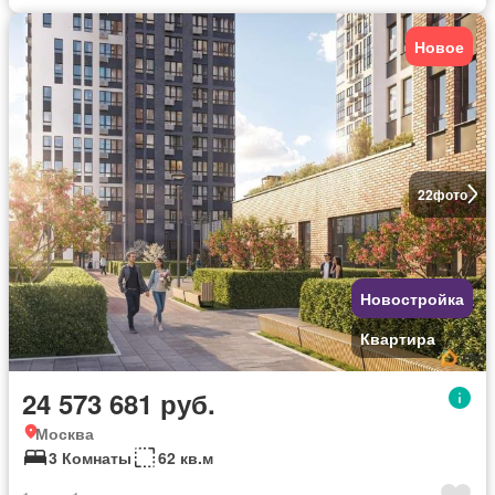
Новое
22
фото
Новостройка
Квартира
24 573 681 руб.
Москва
3 Комнаты
62 кв.м