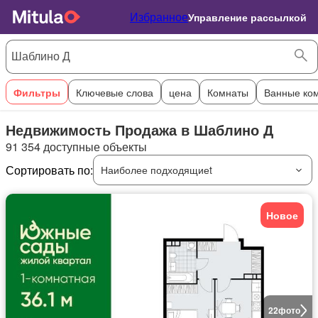
Избранное
Управление рассылкой
Фильтры
Ключевые слова
цена
Комнаты
Ванные ко
Недвижимость Продажа в Шаблино Д
91 354 доступные объекты
Сортировать по:
Наиболее подходящиеt
Новое
22
фото