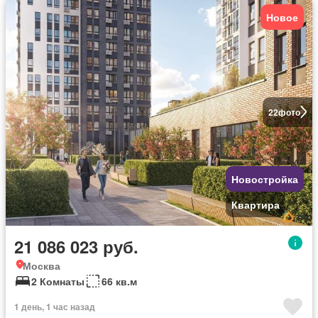
Новое
22
фото
Новостройка
Квартира
21 086 023 руб.
Москва
2 Комнаты
66 кв.м
1 день, 1 час назад