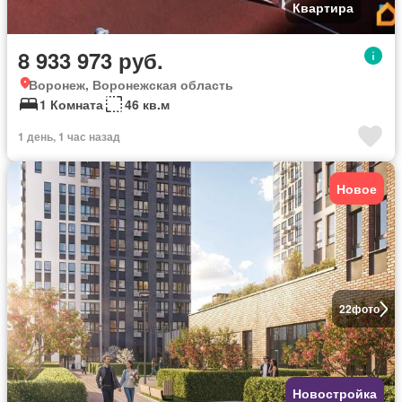
Квартира
8 933 973 руб.
Воронеж, Воронежская область
1 Комната
46 кв.м
1 день, 1 час назад
Новое
22
фото
Новостройка