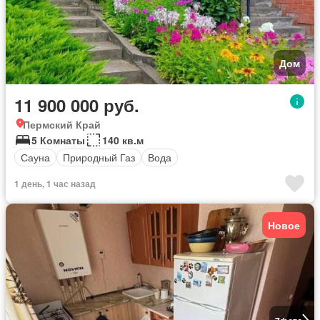
Дом
11 900 000 руб.
Пермский Край
5 Комнаты
140 кв.м
Сауна
Природный Газ
Вода
1 день, 1 час назад
Новое