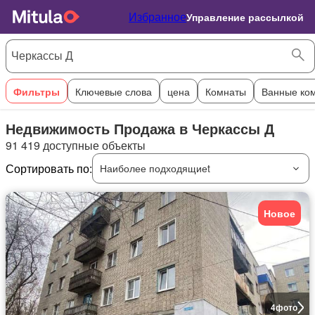
Избранное
Управление рассылкой
Фильтры
Ключевые слова
цена
Комнаты
Ванные ко
Недвижимость Продажа в Черкассы Д
91 419 доступные объекты
Сортировать по:
Наиболее подходящиеt
Новое
4
фото