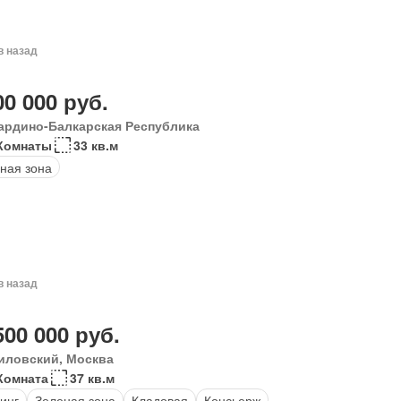
в назад
00 000 руб.
ардино-Балкарская Республика
Комнаты
33 кв.м
ная зона
в назад
500 000 руб.
иловский, Москва
Комната
37 кв.м
инг
Зеленая зона
Кладовая
Консьерж