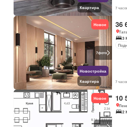
Квартира
7 часо
36 
Новое
Тат
3 
Под
7
фото
Новостройка
Квартира
7 часо
10 
Новое
Лен
2 
4
фото