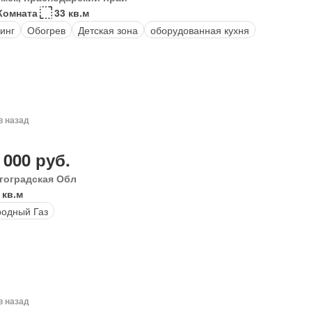
Комната
33 кв.м
инг
Обогрев
Детская зона
оборудованная кухня
в назад
 000 руб.
гоградская Обл
 кв.м
одный Газ
в назад