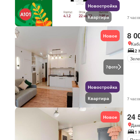
Новостройка
Квартира
7 часо
8 0
Новое
Каб
2 
Зеле
7
фото
Новостройка
Квартира
7 часо
24 
Новое
Дан
1 
Парк