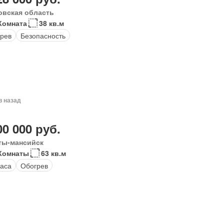
овская область
Комната
38 кв.м
рев
Безопасность
в назад
00 000 руб.
ты-мансийск
Комнаты
63 кв.м
аса
Обогрев