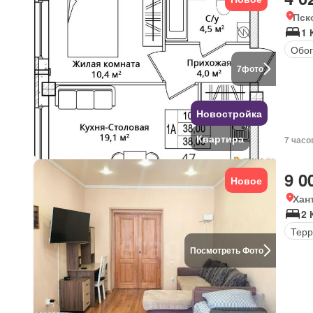
Пск
1 
Обог
7
фото
Новостройка
Квартира
7 часо
9 0
Новое
Хан
2 
Терр
Посмотреть Фото