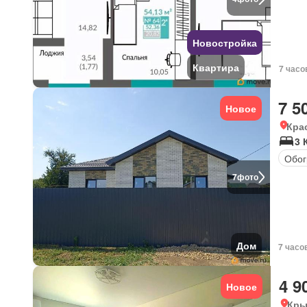
Новостройка
Квартира
7 часо
7 5
Новое
Кра
3 
Обог
7
фото
Дом
7 часо
4 9
Новое
Кры