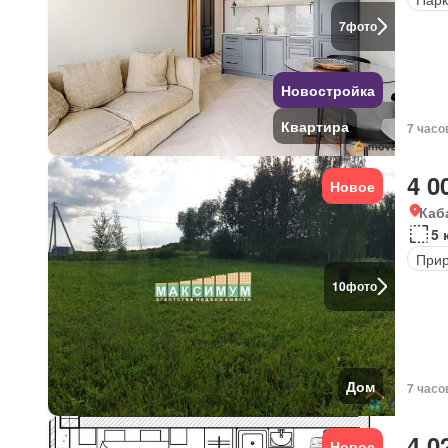
7
фото
Новостройка
Квартира
7 часо
4 0
Новое
Каб
5 
Прир
10
фото
Дом
7 часо
4 0
Новое