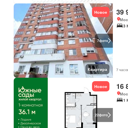
39 
Новое
Мос
3
7
фото
Квартира
7 часо
16 
Новое
Мос
1 
22
фото