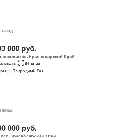
в назад
00 000 руб.
сносельское, Краснодарский Край
Комнаты
94 кв.м
рев
Природный Газ
в назад
00 000 руб.
мск, Краснодарский Край