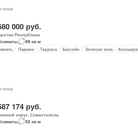
в назад
680 000 руб.
арстан Республика
Комнаты
89 кв.м
нимать
Паркинг
Терраса
Бассейн
Зеленая зона
Консьерж
в назад
587 174 руб.
инский округ, Севастополь
Комнаты
52 кв.м