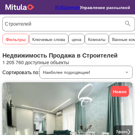
Избранное
Управление рассылкой
Фильтры
Ключевые слова
цена
Комнаты
Ванные ко
Недвижимость Продажа в Строителей
1 205 760 доступные объекты
Сортировать по:
Наиболее подходящиеt
Новое
7
фото