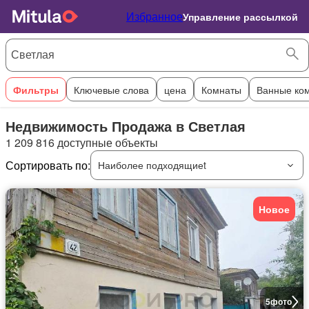
Избранное
Управление рассылкой
Фильтры
Ключевые слова
цена
Комнаты
Ванные ко
Недвижимость Продажа в Светлая
1 209 816 доступные объекты
Сортировать по:
Наиболее подходящиеt
Новое
5
фото