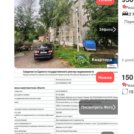
Ряз
2 
Парк
34
фото
Квартира
2 дней
150
Новое
Ряз
15
Посмотреть Фото