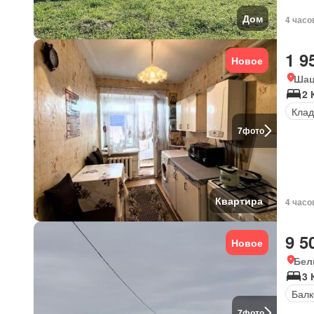
Дом
4 часо
1 9
Новое
Шац
2 
Клад
7
фото
Квартира
4 часо
9 5
Новое
Бел
3 
Балк
7
фото