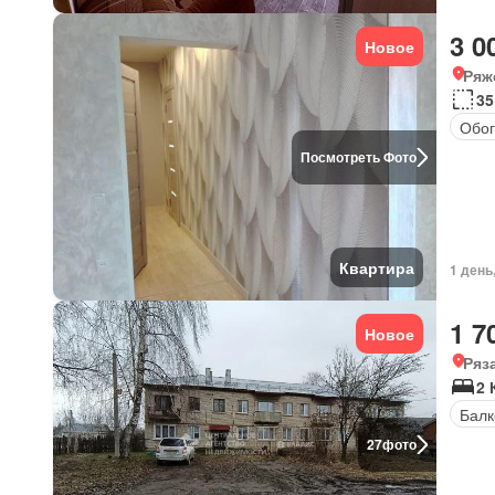
3 0
Новое
Ряж
35
Обог
Посмотреть Фото
Квартира
1 день
1 7
Новое
Ряз
2 
Балк
27
фото