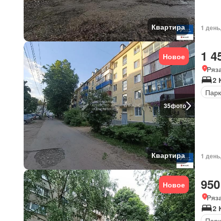
Квартира
1 день
1 4
Новое
Ряз
2 
Парк
35
фото
Квартира
1 день
950
Новое
Ряз
2 
Парк