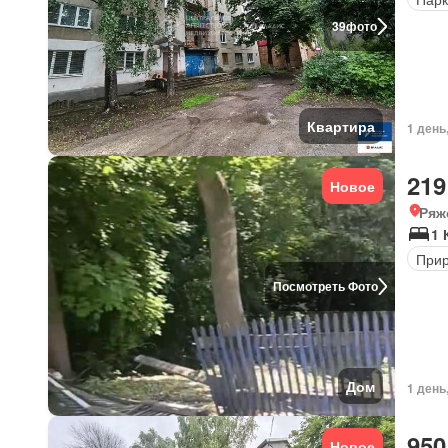
39
фото
Квартира
1 день
219
Новое
Ряж
1 
Прир
Посмотреть Фото
Дом
1 день
950
Новое