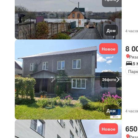
Дом
4 часо
8 0
Новое
Ряз
5 
Парк
26
фото
Дом
4 часо
650
Новое
Ряз