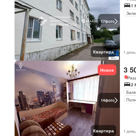
1 
Зеле
17
фото
Квартира
1 день
3 5
Новое
Ряз
2 
Балк
Полн
14
фото
Квартира
1 день