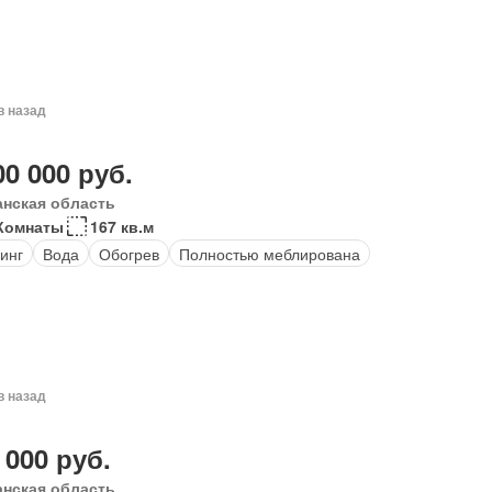
в назад
00 000 руб.
анская область
Комнаты
167 кв.м
инг
Вода
Обогрев
Полностью меблирована
в назад
 000 руб.
анская область