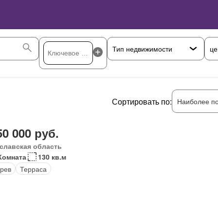
це
Сортировать по:
Наиболее п
50 000 руб.
славская область
Комната
130 кв.м
рев
Терраса