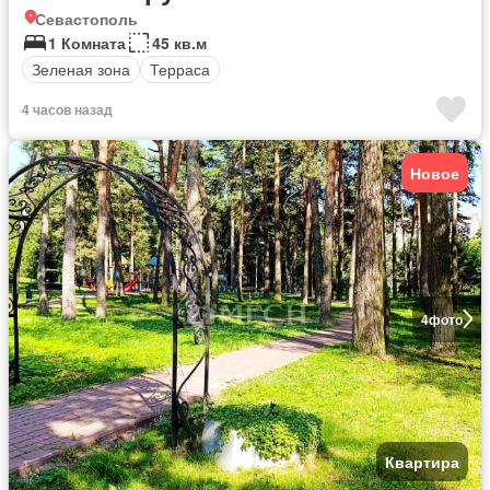
Севастополь
1 Комната
45 кв.м
Зеленая зона
Терраса
4 часов назад
Новое
4
фото
Квартира