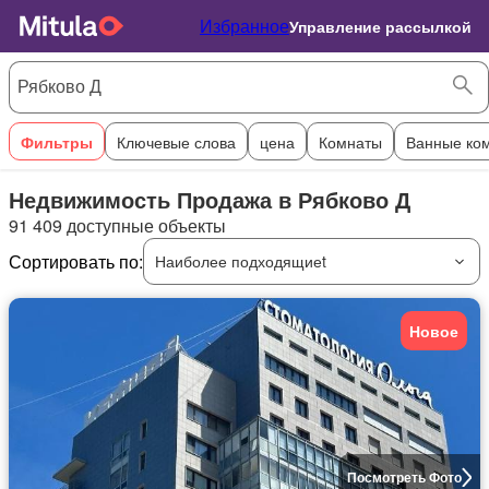
Избранное
Управление рассылкой
Фильтры
Ключевые слова
цена
Комнаты
Ванные ко
Недвижимость Продажа в Рябково Д
91 409 доступные объекты
Сортировать по:
Наиболее подходящиеt
Новое
Посмотреть Фото