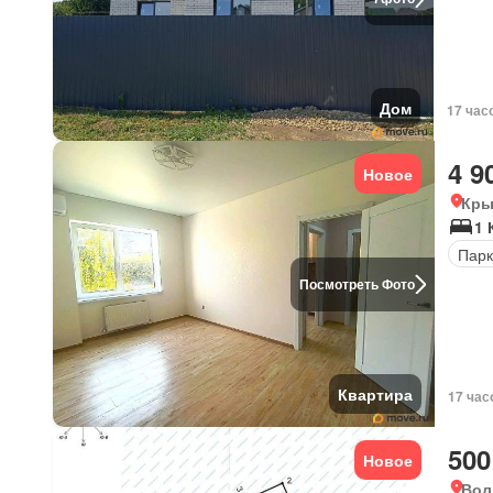
Дом
17 час
4 9
Новое
Кры
1 
Парк
Посмотреть Фото
Квартира
17 час
500
Новое
Вол