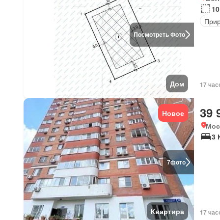
10
Прир
Посмотреть Фото
Дом
17 час
39 
Новое
Мос
3
7
фото
Квартира
17 час