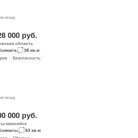
ов назад
28 000 руб.
овская область
Комната
38 кв.м
рев
Безопасность
ов назад
00 000 руб.
ты-мансийск
Комнаты
63 кв.м
аса
Обогрев