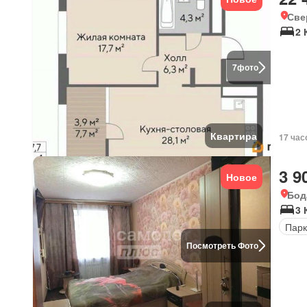
Све
2 
7
фото
Квартира
17 час
3 9
Новое
Бод
3 
Парк
Посмотреть Фото