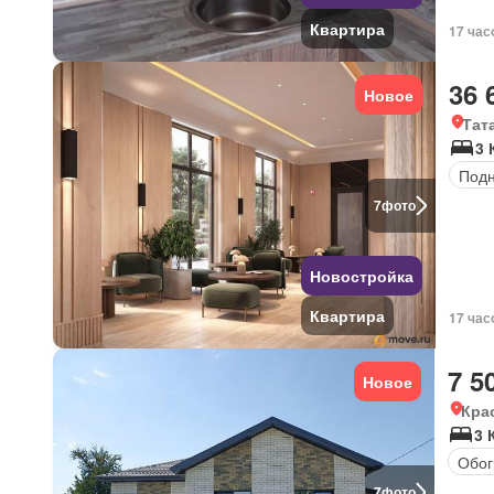
Квартира
17 час
36 
Новое
Тат
3 
Под
7
фото
Новостройка
Квартира
17 час
7 5
Новое
Кра
3 
Обог
7
фото