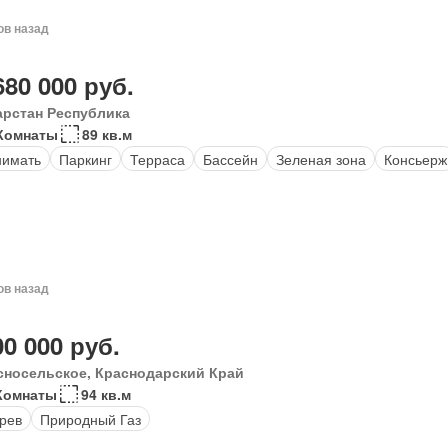
ов назад
680 000 руб.
арстан Республика
Комнаты
89 кв.м
нимать
Паркинг
Терраса
Бассейн
Зеленая зона
Консьерж
ов назад
00 000 руб.
сносельское, Краснодарский Край
Комнаты
94 кв.м
рев
Природный Газ