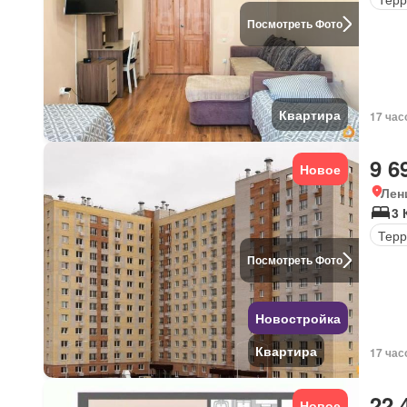
Посмотреть Фото
Квартира
17 час
9 6
Новое
Лен
3 
Терр
Посмотреть Фото
Новостройка
Квартира
17 час
22 
Новое