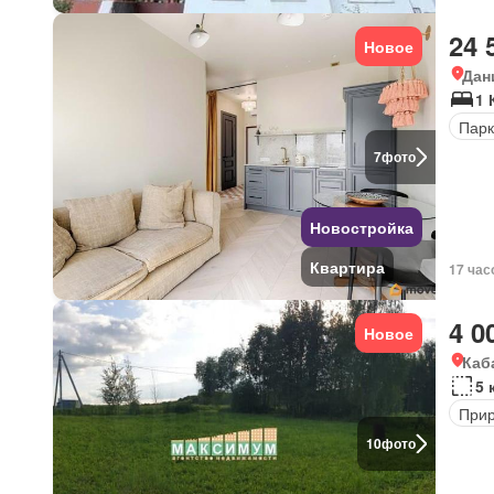
24 
Новое
Дан
1 
Парк
7
фото
Новостройка
Квартира
17 час
4 0
Новое
Каб
5 
Прир
10
фото