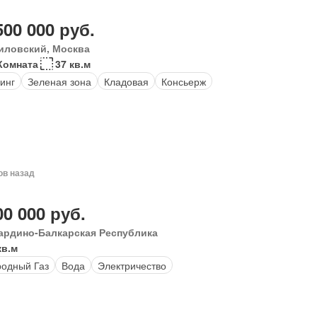
500 000 руб.
иловский, Москва
Комната
37 кв.м
инг
Зеленая зона
Кладовая
Консьерж
ов назад
00 000 руб.
ардино-Балкарская Республика
кв.м
одный Газ
Вода
Электричество