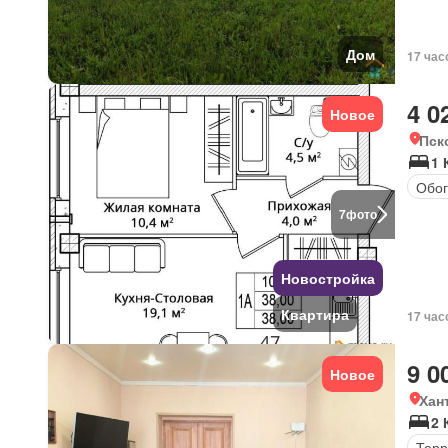
Дом
17 час
4 0
Новое
Пск
1 
Обог
7
фото
Новостройка
Квартира
17 час
9 0
Новое
Хан
2 
Терр