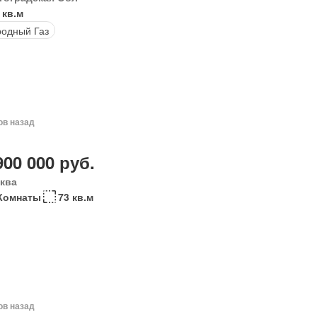
 кв.м
одный Газ
ов назад
900 000 руб.
ква
 Комнаты
73 кв.м
ов назад