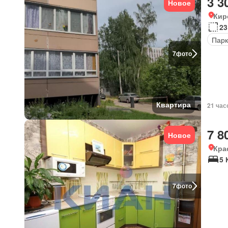
3 3
Новое
Кир
23
Парк
7
фото
Квартира
21 час
7 8
Новое
Кра
5 
7
фото