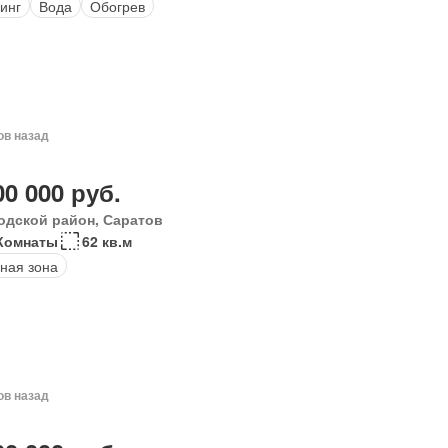
инг
Вода
Обогрев
ов назад
00 000 руб.
одской район, Саратов
Комнаты
62 кв.м
ная зона
ов назад