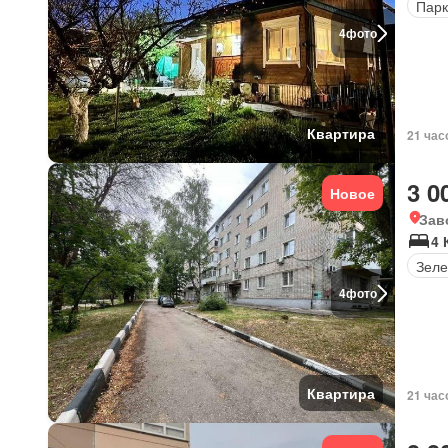
Парк
4
фото
Квартира
21 час
3 0
Новое
Зав
4 
Зеле
4
фото
Квартира
21 час