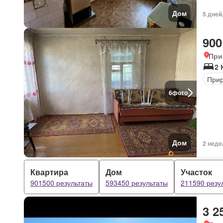
Дом
5 дней
900
При
2 
Прир
6
фото
Дом
2 неде
Квартира
Дом
Участок
901500 результаты
593450 результаты
211590 резу
3 2