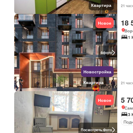
Квартира
21 час
18 
Новое
Вор
1 
6
фото
Новостройка
Квартира
21 час
5 7
Новое
Сам
3 
Под
Посмотреть Фото