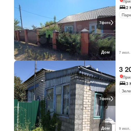
При
2
Парк
7
фото
Дом
7 июл.
3 2
При
3
Зеле
7
фото
Дом
9 июл.