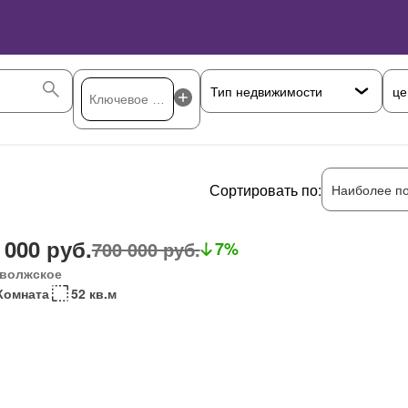
це
Сортировать по:
Наиболее п
 000 руб.
700 000 руб.
7%
волжское
Комната
52 кв.м