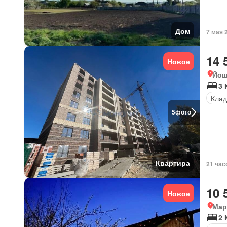
Дом
7 мая 
14 
Новое
Йош
3 
Клад
5
фото
Квартира
21 час
10 
Новое
Мар
2 