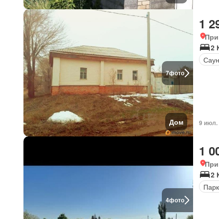
1 2
При
2 
Сау
7
фото
Дом
9 июл.
1 0
При
2 
Парк
4
фото