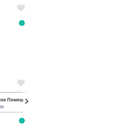
кое Помещение
ты