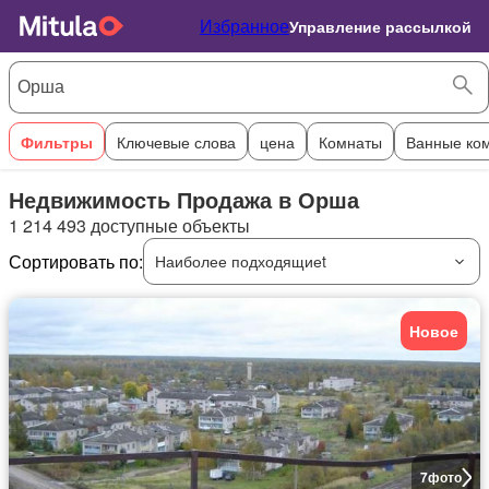
Избранное
Управление рассылкой
Фильтры
Ключевые слова
цена
Комнаты
Ванные ко
Недвижимость Продажа в Орша
1 214 493 доступные объекты
Сортировать по:
Наиболее подходящиеt
Новое
7
фото