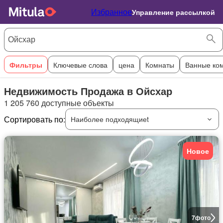
Избранное
Управление рассылкой
Фильтры
Ключевые слова
цена
Комнаты
Ванные ко
Недвижимость Продажа в Ойсхар
1 205 760 доступные объекты
Сортировать по:
Наиболее подходящиеt
Новое
7
фото