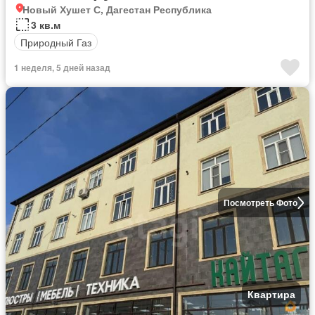
Новый Хушет С, Дагестан Республика
3 кв.м
Природный Газ
1 неделя, 5 дней назад
Посмотреть Фото
Квартира