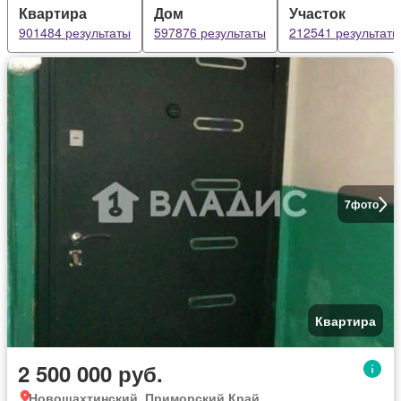
Квартира
Дом
Участок
901484 результаты
597876 результаты
212541 результаты
7
фото
Квартира
2 500 000 руб.
Новошахтинский, Приморский Край