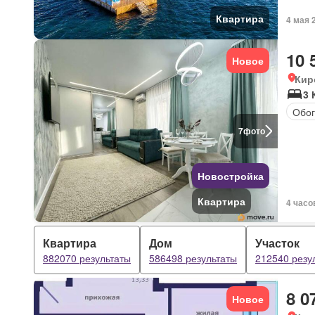
Квартира
4 мая 
10 
Новое
Кир
3 
Обог
7
фото
Новостройка
Квартира
4 часо
Квартира
Дом
Участок
882070 результаты
586498 результаты
212540 резу
8 0
Новое