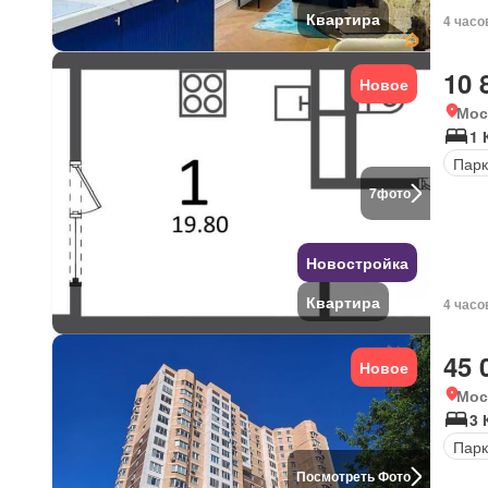
Квартира
4 часо
10 
Новое
Мос
1 
Парк
7
фото
Новостройка
Квартира
4 часо
45 
Новое
Мос
3 
Парк
Посмотреть Фото