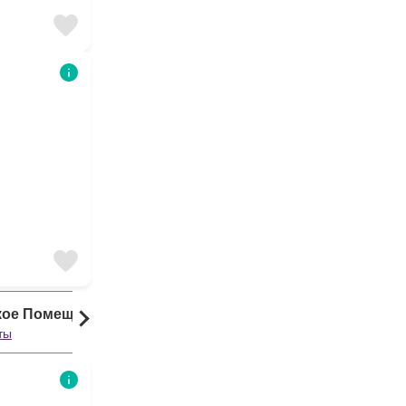
кое Помещение
ты