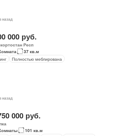
в назад
00 000 руб.
кортостан Респ
Комната
37 кв.м
инг
Полностью меблирована
в назад
750 000 руб.
пка
Комнаты
101 кв.м