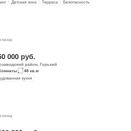
инг
Детская зона
Терраса
Безопасность
в назад
50 000 руб.
озаводский район, Горький
Комнаты
48 кв.м
удованная кухня
в назад