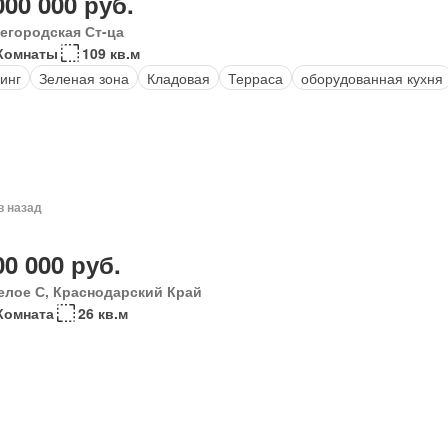
000 000 руб.
егородская Ст-ца
Комнаты
109 кв.м
инг
Зеленая зона
Кладовая
Терраса
оборудованная кухня
в назад
00 000 руб.
елое С, Краснодарский Край
Комната
26 кв.м