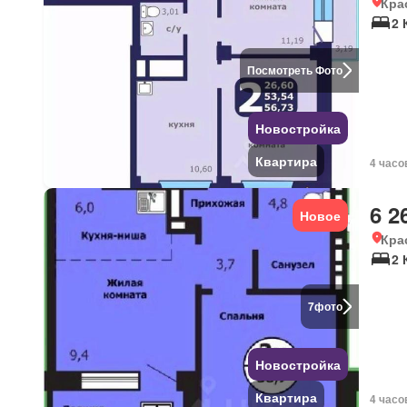
Кра
2 
Посмотреть Фото
Новостройка
Квартира
4 часо
6 2
Новое
Кра
2 
7
фото
Новостройка
Квартира
4 часо