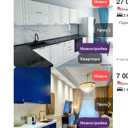
27 
Новое
Ниж
3 
Парк
7
фото
Новостройка
Квартира
4 часо
7 0
Новое
Вес
1 
7
фото
Новостройка