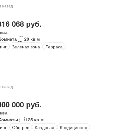
в назад
816 068 руб.
ква
Комната
20 кв.м
инг
Зеленая зона
Терраса
в назад
000 000 руб.
ква
Комнаты
125 кв.м
инг
Обогрев
Кладовая
Кондиционер