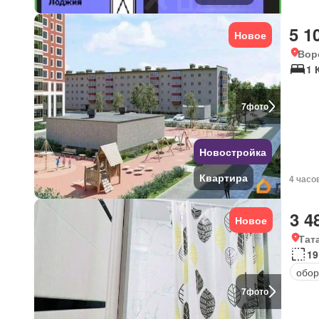
5 1
Новое
Вор
1 
7
фото
Новостройка
Квартира
4 часо
3 4
Новое
Тат
19
обор
7
фото