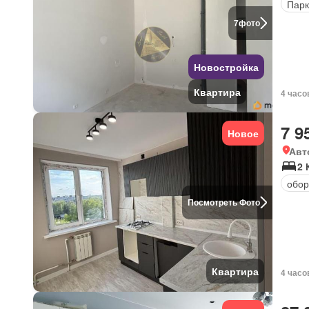
Парк
7
фото
Новостройка
Квартира
4 часо
7 9
Новое
Авт
2 
обор
Посмотреть Фото
Квартира
4 часо