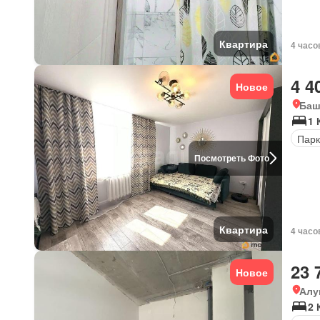
Квартира
4 часо
4 4
Новое
Баш
1 
Парк
Посмотреть Фото
Квартира
4 часо
23 
Новое
Алу
2 